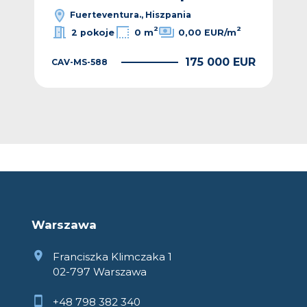
Fuerteventura., Hiszpania
2
2
2 pokoje
0 m
0,00 EUR/m
175 000 EUR
CAV-MS-588
EUR
CAV
Warszawa
Franciszka Klimczaka 1
02-797 Warszawa
+48 798 382 340