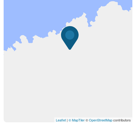
Leaflet
|
© MapTiler
©
OpenStreetMap
contributors