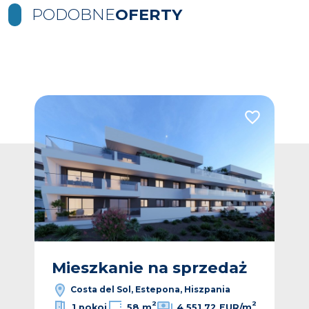
PODOBNE
OFERTY
Dodaj do ulubionych
Dodaj do ulub
Vide
ż
Mieszkanie na sprzedaż
M
Costa del Sol, Estepona, Hiszpania
2
2
1 pokoj
58 m
4 551,72 EUR/m