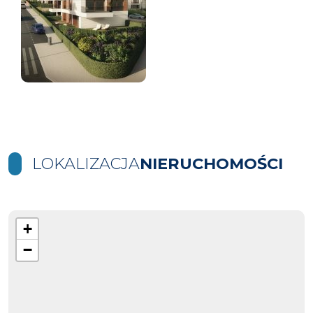
LOKALIZACJA
NIERUCHOMOŚCI
+
−