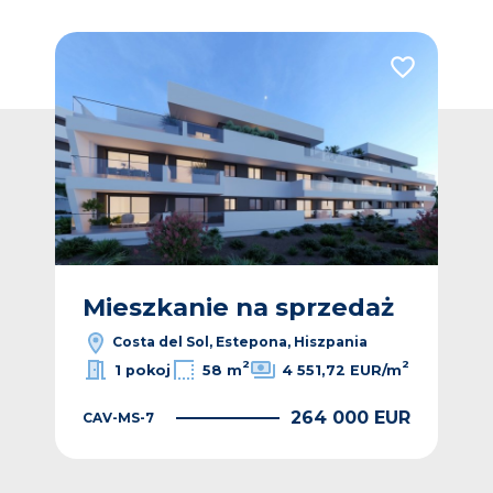
Dodaj do ulubionych
Dodaj do ulub
Vide
ż
Mieszkanie na sprzedaż
M
Costa del Sol, Estepona, Hiszpania
2
2
1 pokoj
58 m
4 551,72 EUR/m
264 000 EUR
CAV-MS-7
EUR
CAV