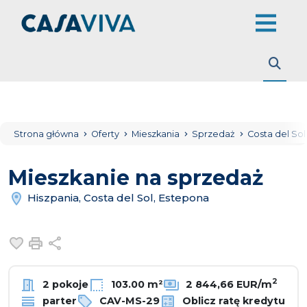
Strona główna
Oferty
Mieszkania
Sprzedaż
Costa del So
Mieszkanie na sprzedaż
Hiszpania, Costa del Sol, Estepona
Dodaj do ulubionych
Drukuj
Udostępnij
2
2 pokoje
103.00 m²
2 844,66 EUR/m
parter
CAV-MS-29
Oblicz ratę kredytu