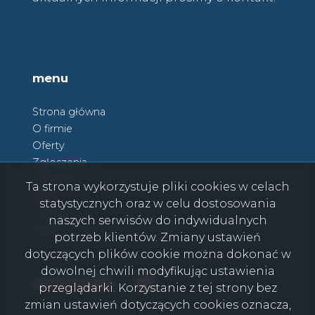
menu
Strona główna
O firmie
Oferty
Zgłoszenia
Ulubione
Ta strona wykorzystuje pliki cookies w celach
Blog
statystycznych oraz w celu dostosowania
Kontakt
naszych serwisów do indywidualnych
Rodo
potrzeb klientów. Zmiany ustawień
dotyczących plików cookie można dokonać w
dowolnej chwili modyfikując ustawienia
Facebook
Facebook
social media
przeglądarki. Korzystanie z tej strony bez
zmian ustawień dotyczących cookies oznacza,