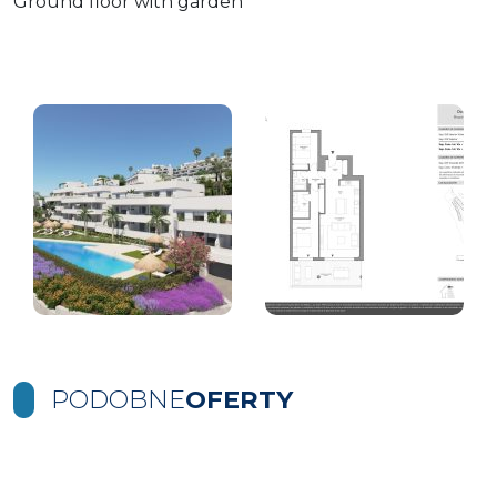
Ground floor with garden
PODOBNE
OFERTY