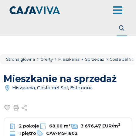
Strona główna
Oferty
Mieszkania
Sprzedaż
Costa del So
Mieszkanie na sprzedaż
Hiszpania, Costa del Sol, Estepona
Dodaj do ulubionych
Drukuj
Udostępnij
2
2 pokoje
68.00 m²
3 676,47 EUR/m
1 piętro
CAV-MS-1802