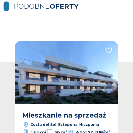
PODOBNE
OFERTY
Dodaj do ulubionych
Dodaj do ulub
Vide
ż
Mieszkanie na sprzedaż
M
Costa del Sol, Estepona, Hiszpania
2
2
1 pokoj
58 m
4 551,72 EUR/m