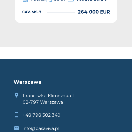
264 000 EUR
CAV-MS-7
EUR
CAV
Warszawa
Franciszka Klimczaka 1
02-797 Warszawa
+48 798 382 340
info@casaviva.pl