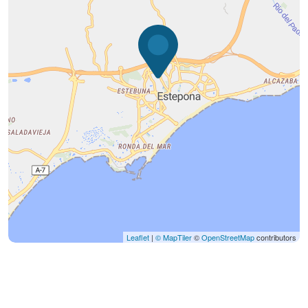
Leaflet
|
© MapTiler
©
OpenStreetMap
contributors