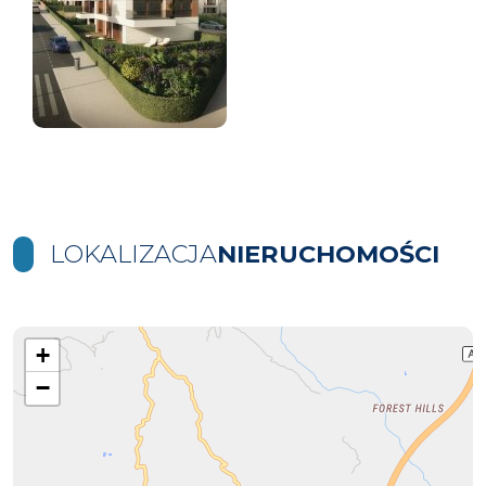
LOKALIZACJA
NIERUCHOMOŚCI
+
−