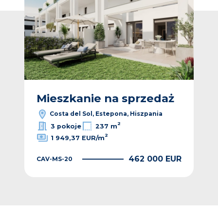
ż
Mieszkanie na sprzedaż
M
Costa del Sol, Estepona, Hiszpania
2
3 pokoje
237 m
2
1 949,37 EUR/m
EUR
462 000 EUR
CAV-MS-20
CAV