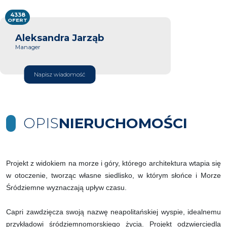
4338
OFERT
Aleksandra Jarząb
Manager
Napisz wiadomość
OPIS
NIERUCHOMOŚCI
Projekt z widokiem na morze i góry, którego architektura wtapia się
w otoczenie, tworząc własne siedlisko, w którym słońce i Morze
Śródziemne wyznaczają upływ czasu.
Capri zawdzięcza swoją nazwę neapolitańskiej wyspie, idealnemu
przykładowi śródziemnomorskiego życia. Projekt odzwierciedla