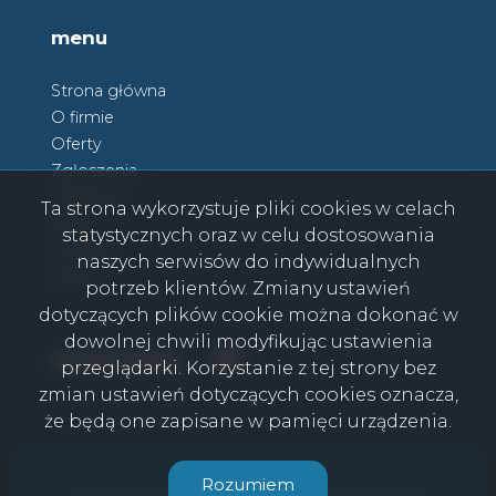
menu
Strona główna
O firmie
Oferty
Zgłoszenia
Ulubione
Ta strona wykorzystuje pliki cookies w celach
Blog
statystycznych oraz w celu dostosowania
Kontakt
naszych serwisów do indywidualnych
Rodo
potrzeb klientów. Zmiany ustawień
dotyczących plików cookie można dokonać w
dowolnej chwili modyfikując ustawienia
Facebook
Facebook
social media
przeglądarki. Korzystanie z tej strony bez
zmian ustawień dotyczących cookies oznacza,
że będą one zapisane w pamięci urządzenia.
CasaViva © 2026
Rozumiem