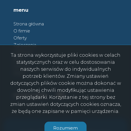
menu
Strona główna
O firmie
Oferty
Zgłoszenia
Ulubione
Ta strona wykorzystuje pliki cookies w celach
Blog
statystycznych oraz w celu dostosowania
Kontakt
naszych serwisów do indywidualnych
Rodo
potrzeb klientów. Zmiany ustawień
dotyczących plików cookie można dokonać w
dowolnej chwili modyfikując ustawienia
Facebook
Facebook
social media
przeglądarki. Korzystanie z tej strony bez
zmian ustawień dotyczących cookies oznacza,
że będą one zapisane w pamięci urządzenia.
CasaViva © 2026
Rozumiem