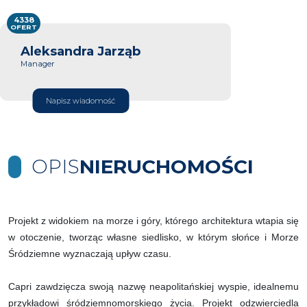
4338
OFERT
Aleksandra Jarząb
Manager
Napisz wiadomość
OPIS
NIERUCHOMOŚCI
Projekt z widokiem na morze i góry, którego architektura wtapia się
w otoczenie, tworząc własne siedlisko, w którym słońce i Morze
Śródziemne wyznaczają upływ czasu.
Capri zawdzięcza swoją nazwę neapolitańskiej wyspie, idealnemu
przykładowi śródziemnomorskiego życia. Projekt odzwierciedla