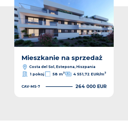
Vide
ż
Mieszkanie na sprzedaż
M
Costa del Sol, Estepona, Hiszpania
2
2
1 pokoj
58 m
4 551,72 EUR/m
264 000 EUR
CAV-MS-7
EUR
CAV