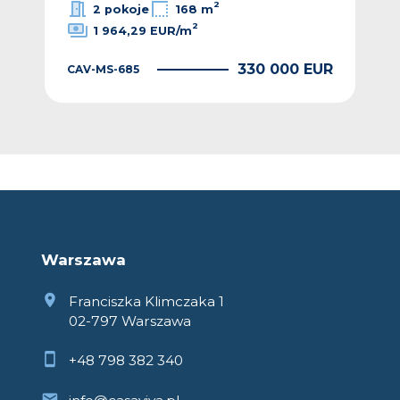
2
2 pokoje
168 m
2
1 964,29 EUR/m
EUR
330 000 EUR
CAV-MS-685
CAV
Warszawa
Franciszka Klimczaka 1
02-797 Warszawa
+48 798 382 340