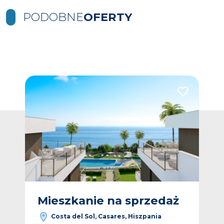
PODOBNE
OFERTY
Dodaj do ulubionych
Dodaj do ulub
Vide
ż
Mieszkanie na sprzedaż
M
Costa del Sol, Casares, Hiszpania