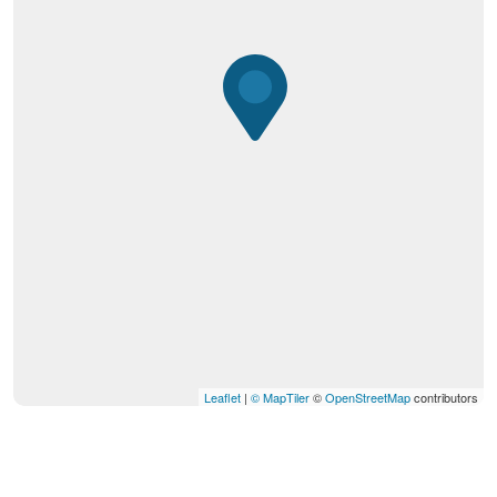
Leaflet
|
© MapTiler
©
OpenStreetMap
contributors