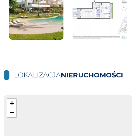
LOKALIZACJA
NIERUCHOMOŚCI
+
−