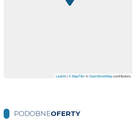
Leaflet
|
© MapTiler
©
OpenStreetMap
contributors
PODOBNE
OFERTY