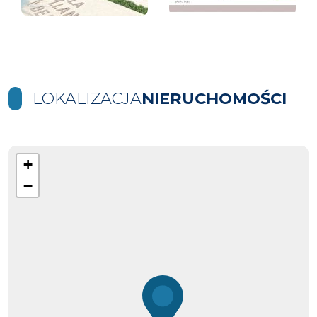
LOKALIZACJA
NIERUCHOMOŚCI
+
−