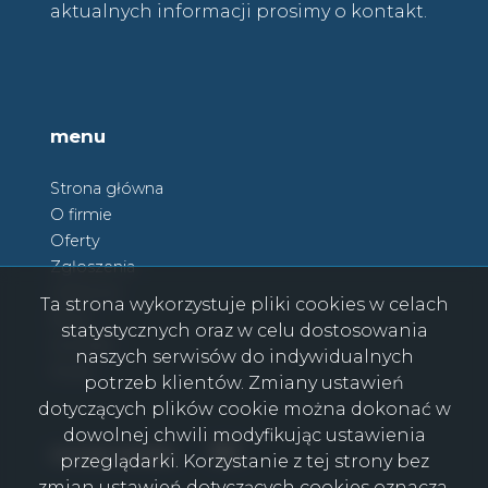
aktualnych informacji prosimy o kontakt.
menu
Strona główna
O firmie
Oferty
Zgłoszenia
Ulubione
Ta strona wykorzystuje pliki cookies w celach
Blog
statystycznych oraz w celu dostosowania
Kontakt
naszych serwisów do indywidualnych
Rodo
potrzeb klientów. Zmiany ustawień
dotyczących plików cookie można dokonać w
dowolnej chwili modyfikując ustawienia
Facebook
Facebook
social media
przeglądarki. Korzystanie z tej strony bez
zmian ustawień dotyczących cookies oznacza,