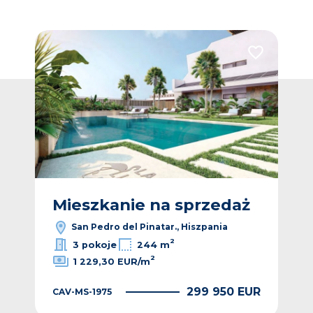
Dodaj do ulubionych
Dodaj do ulub
ż
Mieszkanie na sprzedaż
M
San Pedro del Pinatar., Hiszpania
2
3 pokoje
244 m
2
1 229,30 EUR/m
EUR
299 950 EUR
CAV-MS-1975
CAV