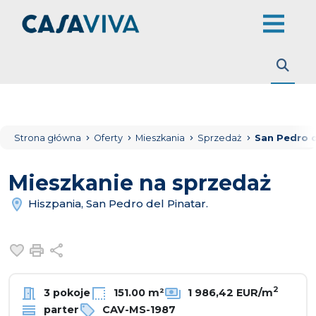
Strona główna
Oferty
Mieszkania
Sprzedaż
San Pedro d
Mieszkanie na sprzedaż
Hiszpania, San Pedro del Pinatar.
Dodaj do ulubionych
Drukuj
Udostępnij
2
3 pokoje
151.00 m²
1 986,42 EUR/m
parter
CAV-MS-1987