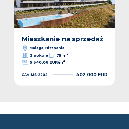
ż
Mieszkanie na sprzedaż
M
Malaga, Hiszpania
2
3 pokoje
75 m
2
5 340,06 EUR/m
EUR
402 000 EUR
CAV-MS-2202
CAV