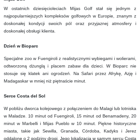
W ostatnich dziesięcioleciach Mijas Golf stał się jednym z
najpopularniejszych kompleksów golfowych w Europie, znanym z
doskonałej kondycji swoich pól oraz przyjaznej atmosfery i
doskonałej obsługi klienta.
Dzień w Bioparc
Specjalne zoo w Fuengiroli z realistycznymi wybiegami i wolierami,
odtworzoną dżunglą i placem zabaw dla dzieci. W Bioparc nie
stosuje się klatek ani ogrodzeń. Na Safari przez Afrykę, Azję i
Madagaskar w mniej niż piętnaście minut.
Serce Costa del Sol
W pobliżu dworca kolejowego z połączeniem do Malagi lub lotniska
w Maladze. 10 minut od Fuengiroli, 15 minut od Benamadeny, 20
minut w Marbelli i Mijas Pueblo w 10 minut. Piękne historyczne
miasta, takie jak Sewilla, Granada, Córdoba, Kadyks i Jerez
oddalone o 2 godziny drogi. Jego lokalizacja w samym sercu Costa