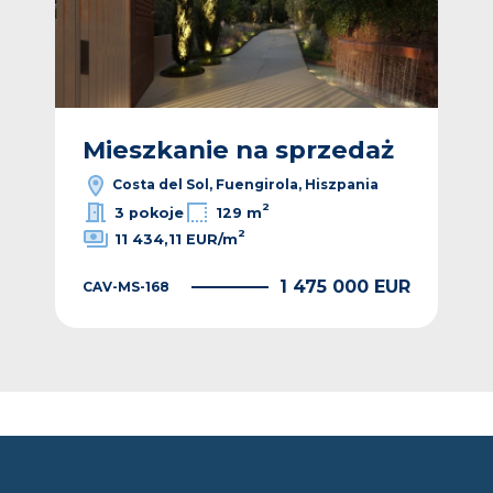
ż
Mieszkanie na sprzedaż
M
Costa del Sol, Fuengirola, Hiszpania
2
3 pokoje
129 m
2
11 434,11 EUR/m
EUR
1 475 000 EUR
CAV-MS-168
CAV