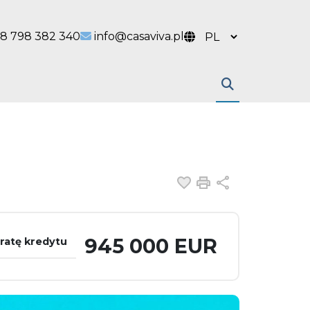
 link
l link
8 798 382 340
info@casaviva.pl
Dodaj do ulubiony
Drukuj
Udostępnij
945 000 EUR
ratę kredytu