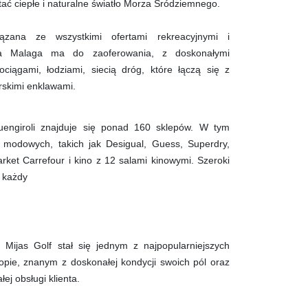
stać ciepłe i naturalne światło Morza Śródziemnego.
iązana ze wszystkimi ofertami rekreacyjnymi i
cja Malaga ma do zaoferowania, z doskonałymi
ociągami, łodziami, siecią dróg, które łączą się z
órskimi enklawami.
ngiroli znajduje się ponad 160 sklepów. W tym
i modowych, takich jak Desigual, Guess, Superdry,
arket Carrefour i kino z 12 salami kinowymi. Szeroki
a każdy
h Mijas Golf stał się jednym z najpopularniejszych
pie, znanym z doskonałej kondycji swoich pól oraz
łej obsługi klienta.