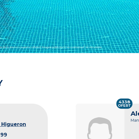
Y
4338
OFERT
Al
Man
 Higueron
299