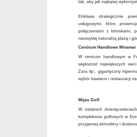
tak, aby jak najlepiej wykorzy
Enklawa strategicznie pow
usługowymi, które prowin
połączeniami z lotniskami, p
niezwykłą naturalną plażą i g
Centrum Handlowe Miramar
W centrum handlowym w Fue
większość największych siec
Zara itp., gigantyczny hiperm
wybór kawiarni i restauracji n
Mijas Golf
W ostatnich dziesięcioleciac
kompleksów golfowych w Euro
przyjaznej atmosfery i doskona