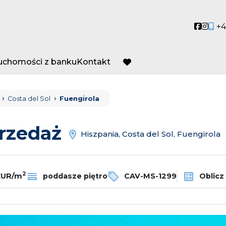
Social
Socia
+4
ruchomości z banku
Kontakt
favorite
Costa del Sol
Fuengirola
przedaż
Hiszpania, Costa del Sol, Fuengirola
2
EUR/m
poddasze piętro
CAV-MS-1299
Oblicz 