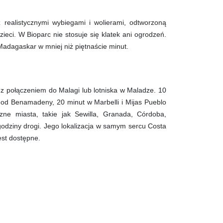
 realistycznymi wybiegami i wolierami, odtworzoną
ieci. W Bioparc nie stosuje się klatek ani ogrodzeń.
 Madagaskar w mniej niż piętnaście minut.
z połączeniem do Malagi lub lotniska w Maladze. 10
t od Benamadeny, 20 minut w Marbelli i Mijas Pueblo
zne miasta, takie jak Sewilla, Granada, Córdoba,
godziny drogi. Jego lokalizacja w samym sercu Costa
est dostępne.