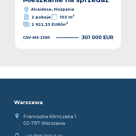
Alcaidesa., Hiszpania
2
2 pokoje
103 m
2
2 922,33 EUR/m
EUR
301 000 EUR
CAV-MS-2360
CAV
Warszawa
Franciszka Klimczaka 1
02-797 Warszawa