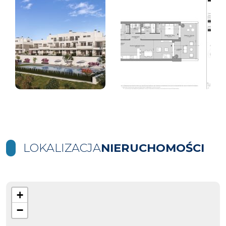
LOKALIZACJA
NIERUCHOMOŚCI
+
−