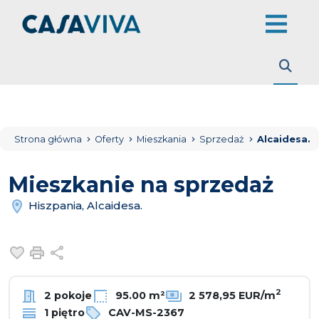
Strona główna
Oferty
Mieszkania
Sprzedaż
Alcaidesa.
Mieszkanie na sprzedaż
Hiszpania, Alcaidesa.
Dodaj do ulubionych
Drukuj
Udostępnij
2
2 pokoje
95.00 m²
2 578,95 EUR/m
1 piętro
CAV-MS-2367