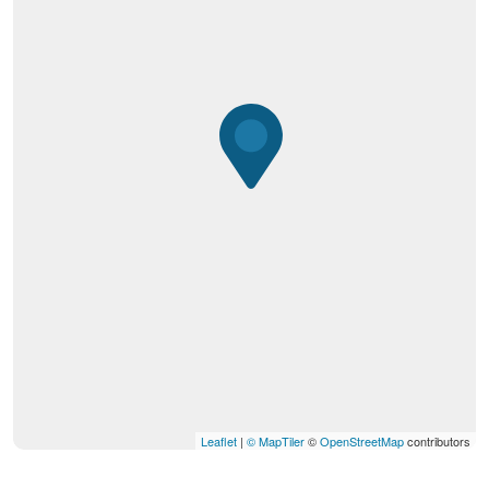
Leaflet
|
© MapTiler
©
OpenStreetMap
contributors