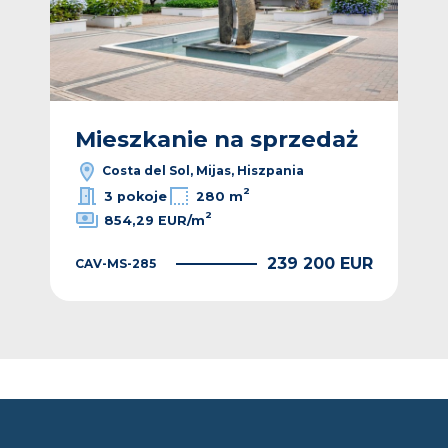
ż
Mieszkanie na sprzedaż
M
Costa del Sol, Mijas, Hiszpania
2
3 pokoje
280 m
2
854,29 EUR/m
EUR
239 200 EUR
CAV-MS-285
CAV