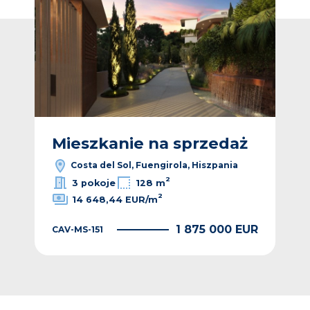
ż
Mieszkanie na sprzedaż
M
Costa del Sol, Fuengirola, Hiszpania
2
3 pokoje
128 m
2
14 648,44 EUR/m
EUR
1 875 000 EUR
CAV-MS-151
CAV