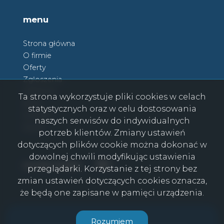
menu
Strona główna
O firmie
Oferty
Zgłoszenia
Ulubione
Ta strona wykorzystuje pliki cookies w celach
Blog
statystycznych oraz w celu dostosowania
Kontakt
naszych serwisów do indywidualnych
Rodo
potrzeb klientów. Zmiany ustawień
dotyczących plików cookie można dokonać w
dowolnej chwili modyfikując ustawienia
Facebook
Facebook
social media
przeglądarki. Korzystanie z tej strony bez
zmian ustawień dotyczących cookies oznacza,
że będą one zapisane w pamięci urządzenia.
CasaViva © 2026
Rozumiem