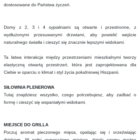
dostosowane do Państwa życzeń.
Domy z 2, 3 i 4 sypialniami są otwarte i przestronne, z
wydłużonymi przesuwanymi drzwiami, aby powielić wejście
naturalnego światła i cieszyć się znacznie lepszymi widokami.
Ta łatwa interakcja między przestrzeniami mieszkalnymi tworzy
elastyczną otwartą przestrzeń, która jest zaprojektowana dla
Ciebie w oparciu o klimat i styl życia południowej Hiszpanii.
SIŁOWNIA PLENEROWA
Tutaj znajdziesz wszystko, czego potrzebujesz, aby zadbać o
formę i cieszyć się wspaniałymi widokami.
MIEJSCE DO GRILLA
Poczuj aromat pieczonego mięsa, opalając się i orzeźwiając
drinkiem. W pełni wyposażone miejsce, dzięki czemu można