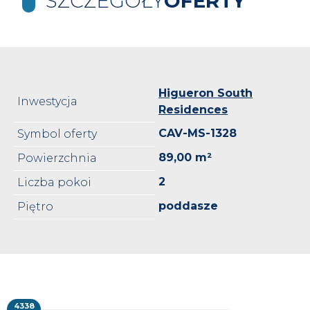
SZCZEGÓŁY
OFERTY
Higueron South
Inwestycja
Residences
CAV-MS-1328
Symbol oferty
89,00 m²
Powierzchnia
2
Liczba pokoi
poddasze
Piętro
4338