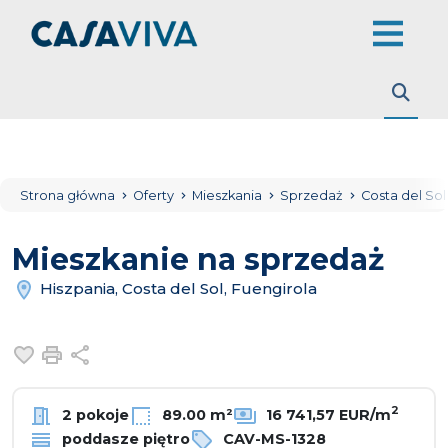
Strona główna
Oferty
Mieszkania
Sprzedaż
Costa del So
Mieszkanie na sprzedaż
Hiszpania, Costa del Sol, Fuengirola
Dodaj do ulubionych
Drukuj
Udostępnij
2
2 pokoje
89.00 m²
16 741,57 EUR/m
poddasze piętro
CAV-MS-1328