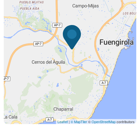
Leaflet
|
© MapTiler
©
OpenStreetMap
contributors