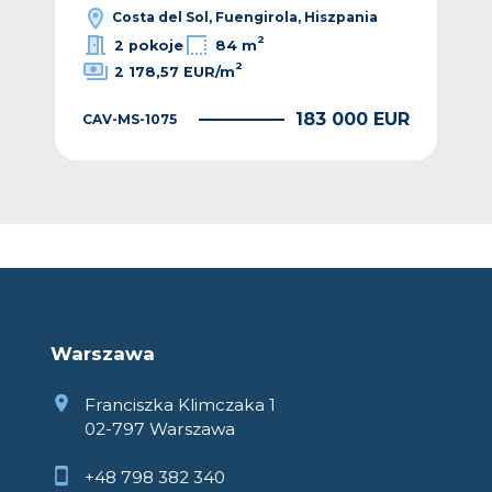
Costa del Sol, Fuengirola, Hiszpania
2
2 pokoje
84 m
2
2 178,57 EUR/m
EUR
183 000 EUR
CAV-MS-1075
CAV
Warszawa
Franciszka Klimczaka 1
02-797 Warszawa
+48 798 382 340