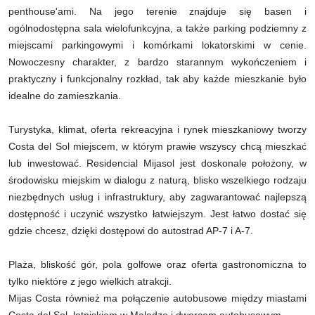
penthouse'ami. Na jego terenie znajduje się basen i
ogólnodostępna sala wielofunkcyjna, a także parking podziemny z
miejscami parkingowymi i komórkami lokatorskimi w cenie.
Nowoczesny charakter, z bardzo starannym wykończeniem i
praktyczny i funkcjonalny rozkład, tak aby każde mieszkanie było
idealne do zamieszkania.
Turystyka, klimat, oferta rekreacyjna i rynek mieszkaniowy tworzy
Costa del Sol miejscem, w którym prawie wszyscy chcą mieszkać
lub inwestować. Residencial Mijasol jest doskonale położony, w
środowisku miejskim w dialogu z naturą, blisko wszelkiego rodzaju
niezbędnych usług i infrastruktury, aby zagwarantować najlepszą
dostępność i uczynić wszystko łatwiejszym. Jest łatwo dostać się
gdzie chcesz, dzięki dostępowi do autostrad AP-7 i A-7.
Plaża, bliskość gór, pola golfowe oraz oferta gastronomiczna to
tylko niektóre z jego wielkich atrakcji.
Mijas Costa również ma połączenie autobusowe między miastami
Costa del Sol, lotniskiem w Maladze i dworcem autobusowym.