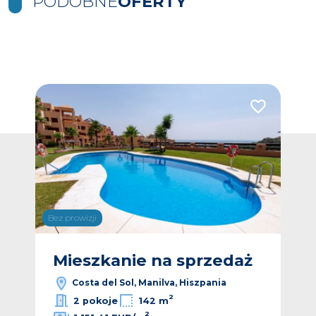
PODOBNE
OFERTY
Dodaj do ulubionych
Dodaj do ulub
Bez prowizji
Bez p
ż
Mieszkanie na sprzedaż
M
Costa del Sol, Manilva, Hiszpania
2
2 pokoje
142 m
2