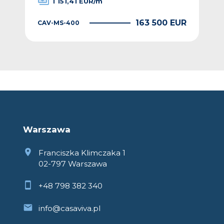
1 151,41 EUR/m
EUR
163 500 EUR
CAV-MS-400
CAV
Warszawa
Franciszka Klimczaka 1
02-797 Warszawa
+48 798 382 340
info@casaviva.pl