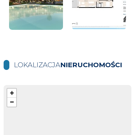
LOKALIZACJA
NIERUCHOMOŚCI
+
−