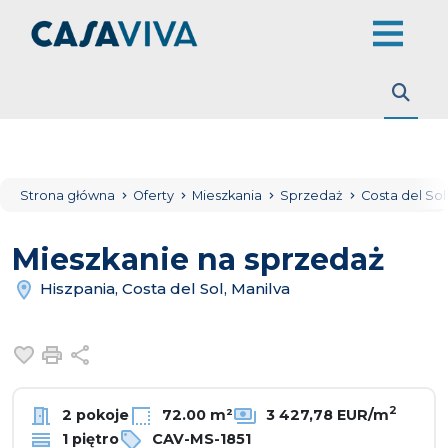
Strona główna
Oferty
Mieszkania
Sprzedaż
Costa del So
Mieszkanie na sprzedaż
Hiszpania, Costa del Sol, Manilva
Dodaj do ulubionych
Drukuj
Udostępnij
2
2 pokoje
72.00 m²
3 427,78 EUR/m
1 piętro
CAV-MS-1851