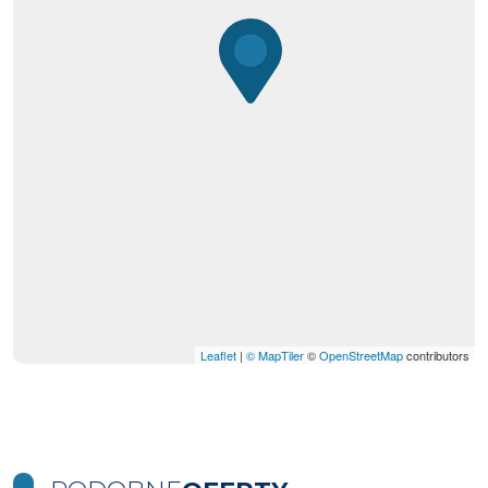
Leaflet
|
© MapTiler
©
OpenStreetMap
contributors