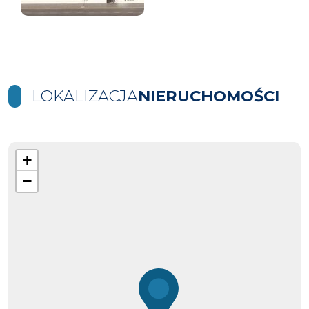
LOKALIZACJA
NIERUCHOMOŚCI
+
−