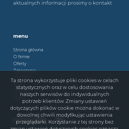
aktualnych informacji prosimy o kontakt.
menu
Strona główna
O firmie
Oferty
Zgłoszenia
Ulubione
Ta strona wykorzystuje pliki cookies w celach
Blog
statystycznych oraz w celu dostosowania
Kontakt
naszych serwisów do indywidualnych
Rodo
potrzeb klientów. Zmiany ustawień
dotyczących plików cookie można dokonać w
dowolnej chwili modyfikując ustawienia
Facebook
Facebook
social media
przeglądarki. Korzystanie z tej strony bez
zmian ustawień dotyczących cookies oznacza,