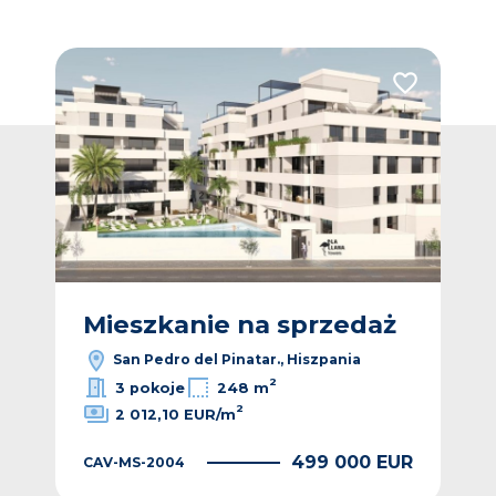
Dodaj do ulubionych
Dodaj do ulub
ż
Mieszkanie na sprzedaż
M
San Pedro del Pinatar., Hiszpania
2
3 pokoje
248 m
2
2 012,10 EUR/m
EUR
499 000 EUR
CAV-MS-2004
CAV