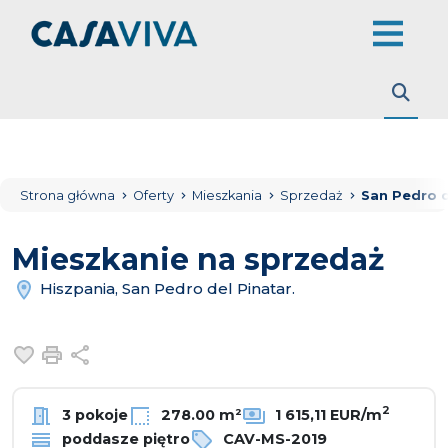
Strona główna
Oferty
Mieszkania
Sprzedaż
San Pedro d
Mieszkanie na sprzedaż
Hiszpania, San Pedro del Pinatar.
Dodaj do ulubionych
Drukuj
Udostępnij
2
3 pokoje
278.00 m²
1 615,11 EUR/m
poddasze piętro
CAV-MS-2019