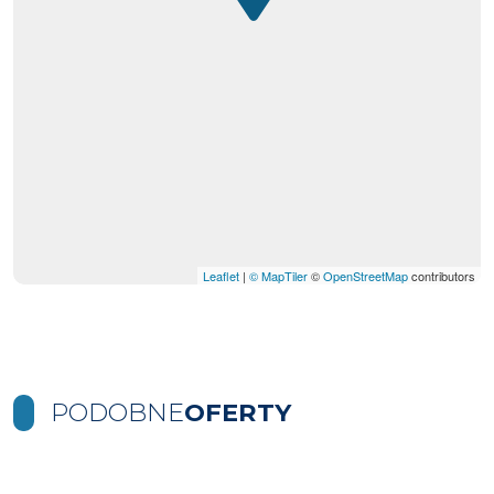
Leaflet
|
© MapTiler
©
OpenStreetMap
contributors
PODOBNE
OFERTY