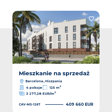
Dodaj do ulubionych
Dodaj do ulub
ż
Mieszkanie na sprzedaż
M
Barcelona., Hiszpania
2
4 pokoje
125 m
2
3 277,28 EUR/m
EUR
409 660 EUR
CAV-MS-1267
CAV