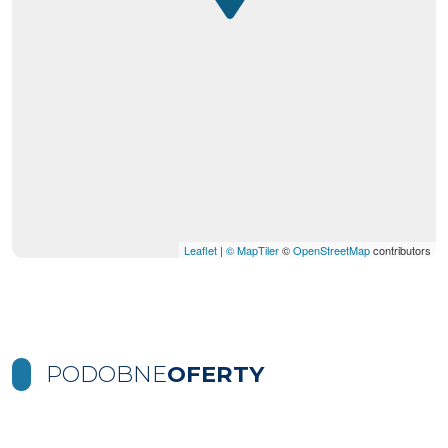
Leaflet
|
© MapTiler
©
OpenStreetMap
contributors
PODOBNE
OFERTY