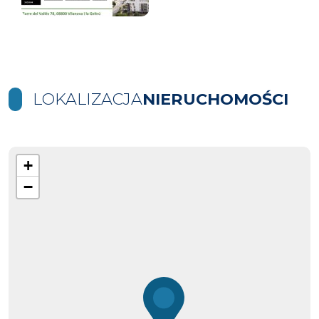
LOKALIZACJA
NIERUCHOMOŚCI
+
−