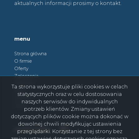
aktualnych informacji prosimy o kontakt.
menu
Strona główna
O firmie
Oferty
Zgłoszenia
Ulubione
Ta strona wykorzystuje pliki cookies w celach
Blog
statystycznych oraz w celu dostosowania
Kontakt
naszych serwisów do indywidualnych
Rodo
potrzeb klientów. Zmiany ustawień
dotyczących plików cookie można dokonać w
dowolnej chwili modyfikując ustawienia
Facebook
Facebook
social media
przeglądarki. Korzystanie z tej strony bez
zmian ustawień dotyczących cookies oznacza,