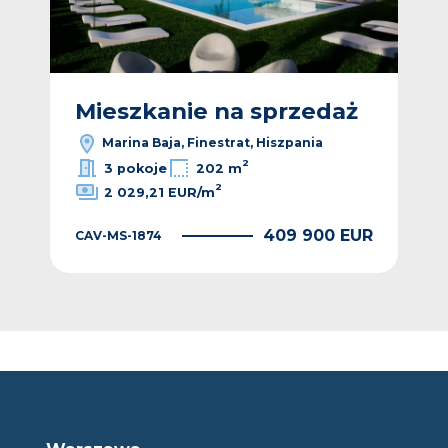
ż
Mieszkanie na sprzedaż
M
Marina Baja, Finestrat, Hiszpania
2
3 pokoje
202 m
2
2 029,21 EUR/m
EUR
409 900 EUR
CAV-MS-1874
CAV