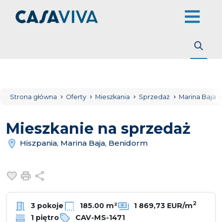
Strona główna
Oferty
Mieszkania
Sprzedaż
Marina Baja
Mieszkanie na sprzedaż
Hiszpania, Marina Baja, Benidorm
Dodaj do ulubionych
Drukuj
Udostępnij
2
3 pokoje
185.00 m²
1 869,73 EUR/m
1 piętro
CAV-MS-1471