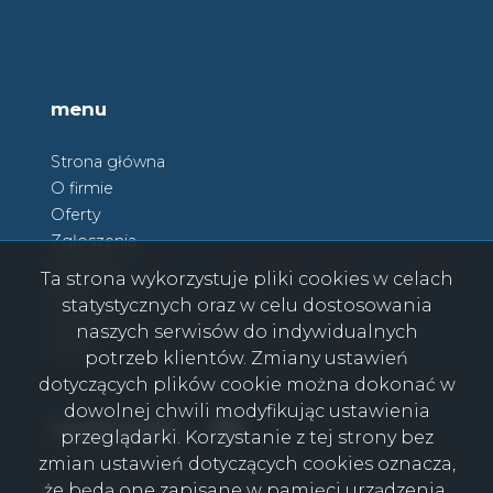
menu
Strona główna
O firmie
Oferty
Zgłoszenia
Ulubione
Ta strona wykorzystuje pliki cookies w celach
Blog
statystycznych oraz w celu dostosowania
Kontakt
naszych serwisów do indywidualnych
Rodo
potrzeb klientów. Zmiany ustawień
dotyczących plików cookie można dokonać w
dowolnej chwili modyfikując ustawienia
Facebook
Facebook
social media
przeglądarki. Korzystanie z tej strony bez
zmian ustawień dotyczących cookies oznacza,
że będą one zapisane w pamięci urządzenia.