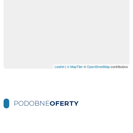
Leaflet
|
© MapTiler
©
OpenStreetMap
contributors
PODOBNE
OFERTY