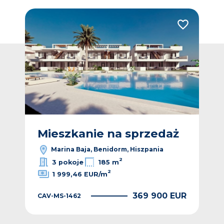
Dodaj do ulubionych
Dodaj do ulub
ż
Mieszkanie na sprzedaż
M
Marina Baja, Benidorm, Hiszpania
2
3 pokoje
185 m
2
1 999,46 EUR/m
EUR
369 900 EUR
CAV-MS-1462
CAV