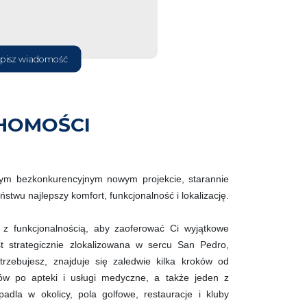
pisz wiadomość
HOMOŚCI
zym bezkonkurencyjnym nowym projekcie, starannie
twu najlepszy komfort, funkcjonalność i lokalizację.
 z funkcjonalnością, aby zaoferować Ci wyjątkowe
st strategicznie zlokalizowana w sercu San Pedro,
rzebujesz, znajduje się zaledwie kilka kroków od
ów po apteki i usługi medyczne, a także jeden z
adla w okolicy, pola golfowe, restauracje i kluby