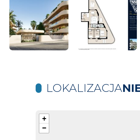
LOKALIZACJA
NI
+
−