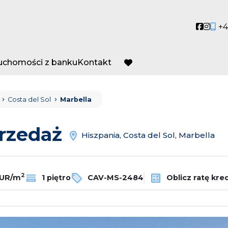
Social
Socia
+4
ruchomości z banku
Kontakt
favorite
Costa del Sol
Marbella
przedaż
Hiszpania, Costa del Sol, Marbella
2
EUR/m
1 piętro
CAV-MS-2484
Oblicz ratę kre