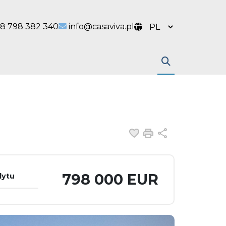
 link
l link
8 798 382 340
info@casaviva.pl
Dodaj do ulubiony
Drukuj
Udostępnij
798 000 EUR
dytu