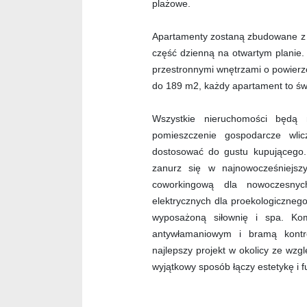
plażowe.
Apartamenty zostaną zbudowane z n
część dzienną na otwartym planie.
przestronnymi wnętrzami o powierz
do 189 m2, każdy apartament to św
Wszystkie nieruchomości będą 
pomieszczenie gospodarcze wli
dostosować do gustu kupującego.
zanurz się w najnowocześniejszy
coworkingową dla nowoczesnych
elektrycznych dla proekologiczneg
wyposażoną siłownię i spa. Ko
antywłamaniowym i bramą kontr
najlepszy projekt w okolicy ze wzg
wyjątkowy sposób łączy estetykę i 