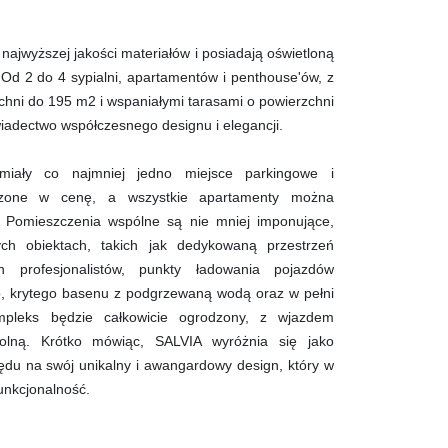
ajwyższej jakości materiałów i posiadają oświetloną
 Od 2 do 4 sypialni, apartamentów i penthouse'ów, z
chni do 195 m2 i wspaniałymi tarasami o powierzchni
iadectwo współczesnego designu i elegancji.
miały co najmniej jedno miejsce parkingowe i
czone w cenę, a wszystkie apartamenty można
 Pomieszczenia wspólne są nie mniej imponujące,
ch obiektach, takich jak dedykowaną przestrzeń
 profesjonalistów, punkty ładowania pojazdów
o, krytego basenu z podgrzewaną wodą oraz w pełni
mpleks będzie całkowicie ogrodzony, z wjazdem
olną. Krótko mówiąc, SALVIA wyróżnia się jako
lędu na swój unikalny i awangardowy design, który w
funkcjonalność.