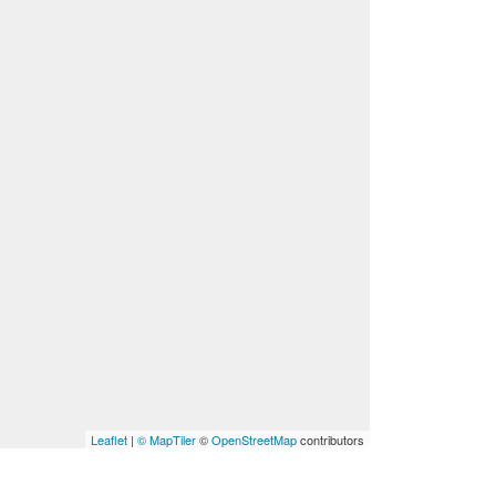
Leaflet
|
© MapTiler
©
OpenStreetMap
contributors