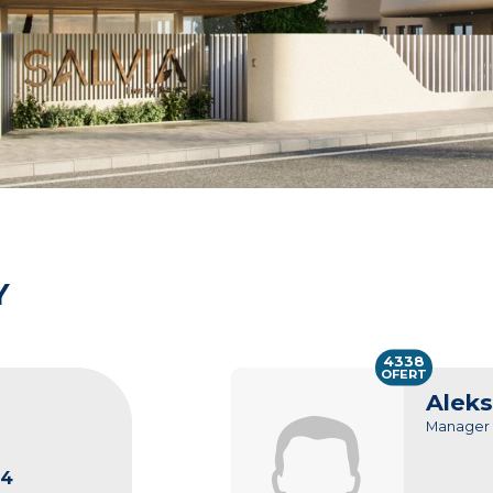
Y
4338
OFERT
Aleks
Manager
84