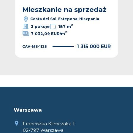
ż
Mieszkanie na sprzedaż
M
Costa del Sol, Estepona, Hiszpania
2
3 pokoje
187 m
2
7 032,09 EUR/m
EUR
1 315 000 EUR
CAV-MS-1125
CAV
Warszawa
Franciszka Klimczaka 1
02-797 Warszawa