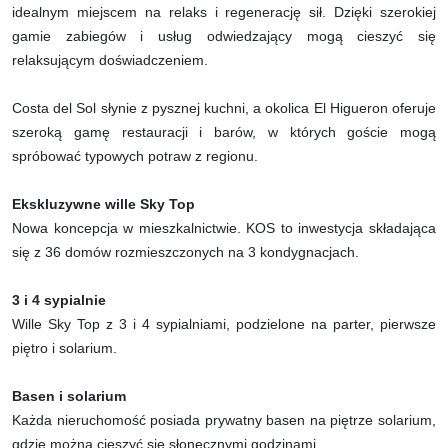
idealnym miejscem na relaks i regenerację sił. Dzięki szerokiej
gamie zabiegów i usług odwiedzający mogą cieszyć się
relaksującym doświadczeniem.
Costa del Sol słynie z pysznej kuchni, a okolica El Higueron oferuje
szeroką gamę restauracji i barów, w których goście mogą
spróbować typowych potraw z regionu.
Ekskluzywne wille Sky Top
Nowa koncepcja w mieszkalnictwie. KOS to inwestycja składająca
się z 36 domów rozmieszczonych na 3 kondygnacjach.
3 i 4 sypialnie
Wille Sky Top z 3 i 4 sypialniami, podzielone na parter, pierwsze
piętro i solarium.
Basen i solarium
Każda nieruchomość posiada prywatny basen na piętrze solarium,
gdzie można cieszyć się słonecznymi godzinami.