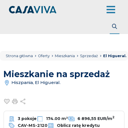
Strona główna
Oferty
Mieszkania
Sprzedaż
El Higueral.
Mieszkanie na sprzedaż
Hiszpania, El Higueral.
Dodaj do ulubionych
Drukuj
Udostępnij
2
3 pokoje
174.00 m²
6 896,55 EUR/m
CAV-MS-2120
Oblicz ratę kredytu