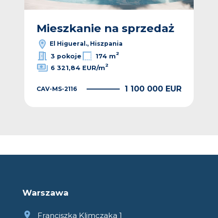
ż
Mieszkanie na sprzedaż
M
El Higueral., Hiszpania
2
3 pokoje
174 m
2
6 321,84 EUR/m
EUR
1 100 000 EUR
CAV-MS-2116
CAV
Warszawa
Franciszka Klimczaka 1