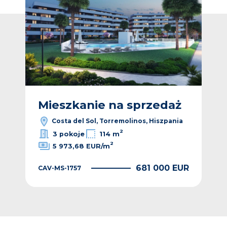
ż
Mieszkanie na sprzedaż
M
ia
Costa del Sol, Torremolinos, Hiszpania
2
3 pokoje
114 m
2
5 973,68 EUR/m
EUR
681 000 EUR
CAV-MS-1757
CAV