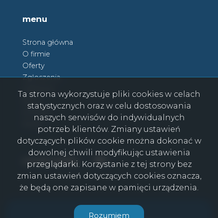
menu
Strona główna
O firmie
Oferty
Zgłoszenia
Ulubione
Ta strona wykorzystuje pliki cookies w celach
Blog
statystycznych oraz w celu dostosowania
Kontakt
naszych serwisów do indywidualnych
Rodo
potrzeb klientów. Zmiany ustawień
dotyczących plików cookie można dokonać w
dowolnej chwili modyfikując ustawienia
Facebook
Facebook
social media
przeglądarki. Korzystanie z tej strony bez
zmian ustawień dotyczących cookies oznacza,
że będą one zapisane w pamięci urządzenia.
CasaViva © 2026
Rozumiem