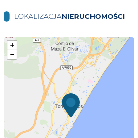
LOKALIZACJA
NIERUCHOMOŚCI
+
−