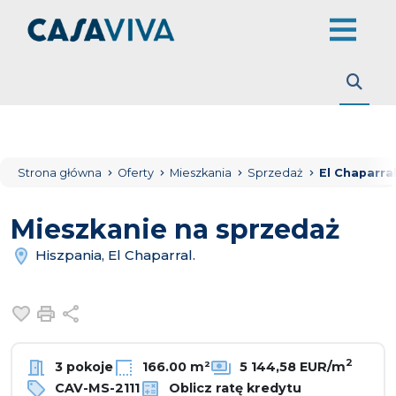
Strona główna
Oferty
Mieszkania
Sprzedaż
El Chaparral
Mieszkanie na sprzedaż
Hiszpania, El Chaparral.
Dodaj do ulubionych
Drukuj
Udostępnij
2
3 pokoje
166.00 m²
5 144,58 EUR/m
CAV-MS-2111
Oblicz ratę kredytu