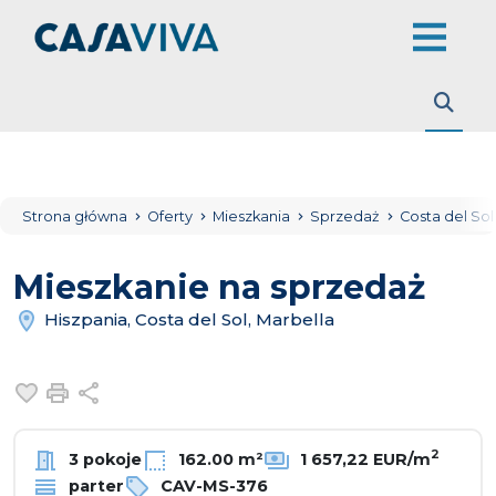
Strona główna
Oferty
Mieszkania
Sprzedaż
Costa del So
Mieszkanie na sprzedaż
Hiszpania, Costa del Sol, Marbella
Dodaj do ulubionych
Drukuj
Udostępnij
2
3 pokoje
162.00 m²
1 657,22 EUR/m
parter
CAV-MS-376