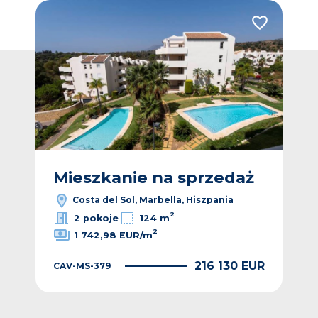
Dodaj do ulubionych
Dodaj do ulub
ż
Mieszkanie na sprzedaż
M
Costa del Sol, Marbella, Hiszpania
2
2 pokoje
124 m
2
1 742,98 EUR/m
EUR
216 130 EUR
CAV-MS-379
CAV