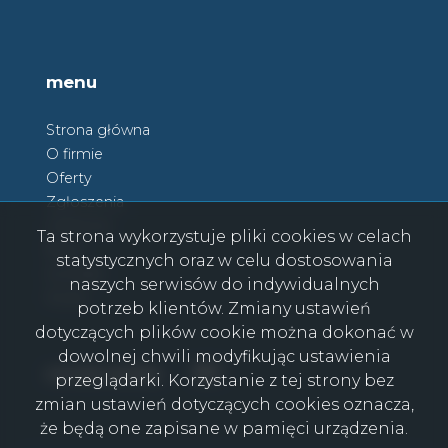
menu
Strona główna
O firmie
Oferty
Zgłoszenia
Ulubione
Ta strona wykorzystuje pliki cookies w celach
Blog
statystycznych oraz w celu dostosowania
Kontakt
naszych serwisów do indywidualnych
Rodo
potrzeb klientów. Zmiany ustawień
dotyczących plików cookie można dokonać w
dowolnej chwili modyfikując ustawienia
Facebook
Facebook
social media
przeglądarki. Korzystanie z tej strony bez
zmian ustawień dotyczących cookies oznacza,
że będą one zapisane w pamięci urządzenia.