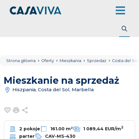
Strona główna
Oferty
Mieszkania
Sprzedaż
Costa del So
Mieszkanie na sprzedaż
Hiszpania, Costa del Sol, Marbella
Dodaj do ulubionych
Drukuj
Udostępnij
2
2 pokoje
161.00 m²
1 089,44 EUR/m
parter
CAV-MS-430