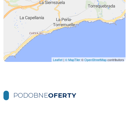
Leaflet
|
© MapTiler
©
OpenStreetMap
contributors
PODOBNE
OFERTY