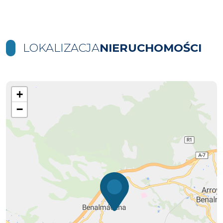
LOKALIZACJA
NIERUCHOMOŚCI
+
−