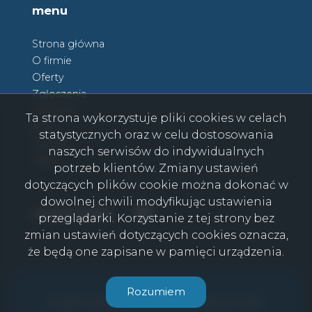
menu
Strona główna
O firmie
Oferty
Zgłoszenia
Ulubione
Ta strona wykorzystuje pliki cookies w celach
Blog
statystycznych oraz w celu dostosowania
Kontakt
naszych serwisów do indywidualnych
Rodo
potrzeb klientów. Zmiany ustawień
dotyczących plików cookie można dokonać w
dowolnej chwili modyfikując ustawienia
Facebook
Facebook
social media
przeglądarki. Korzystanie z tej strony bez
zmian ustawień dotyczących cookies oznacza,
że będą one zapisane w pamięci urządzenia.
CasaViva © 2026
Rozumiem
Program dla biur nieruchomości
Galactica Virgo