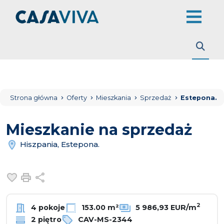
Strona główna
Oferty
Mieszkania
Sprzedaż
Estepona.
Mieszkanie na sprzedaż
Hiszpania, Estepona.
Dodaj do ulubionych
Drukuj
Udostępnij
2
4 pokoje
153.00 m²
5 986,93 EUR/m
2 piętro
CAV-MS-2344