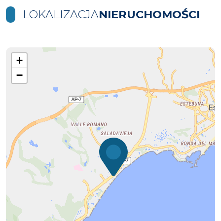
LOKALIZACJA
NIERUCHOMOŚCI
+
−