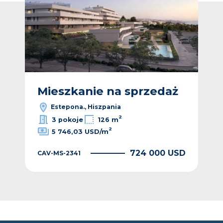
ż
Mieszkanie na sprzedaż
M
Estepona., Hiszpania
2
3 pokoje
126 m
2
5 746,03 USD/m
EUR
724 000 USD
CAV-MS-2341
CAV