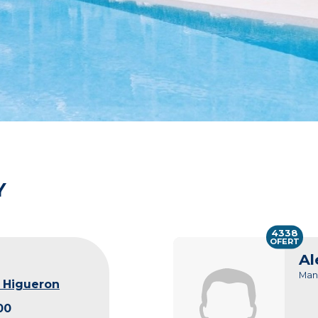
Y
4338
OFERT
Al
Man
 Higueron
00