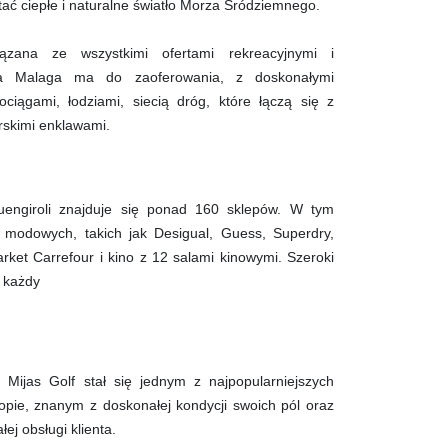
stać ciepłe i naturalne światło Morza Śródziemnego.
iązana ze wszystkimi ofertami rekreacyjnymi i
cja Malaga ma do zaoferowania, z doskonałymi
ociągami, łodziami, siecią dróg, które łączą się z
órskimi enklawami.
ngiroli znajduje się ponad 160 sklepów. W tym
i modowych, takich jak Desigual, Guess, Superdry,
arket Carrefour i kino z 12 salami kinowymi. Szeroki
a każdy
h Mijas Golf stał się jednym z najpopularniejszych
pie, znanym z doskonałej kondycji swoich pól oraz
łej obsługi klienta.