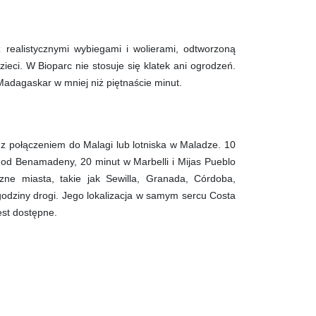
 realistycznymi wybiegami i wolierami, odtworzoną
ieci. W Bioparc nie stosuje się klatek ani ogrodzeń.
 Madagaskar w mniej niż piętnaście minut.
z połączeniem do Malagi lub lotniska w Maladze. 10
t od Benamadeny, 20 minut w Marbelli i Mijas Pueblo
zne miasta, takie jak Sewilla, Granada, Córdoba,
godziny drogi. Jego lokalizacja w samym sercu Costa
est dostępne.