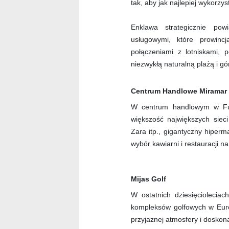
tak, aby jak najlepiej wykorzy
Enklawa strategicznie pow
usługowymi, które prowin
połączeniami z lotniskami, p
niezwykłą naturalną plażą i g
Centrum Handlowe Miramar
W centrum handlowym w Fue
większość największych siec
Zara itp., gigantyczny hiperm
wybór kawiarni i restauracji n
Mijas Golf
W ostatnich dziesięcioleciac
kompleksów golfowych w Euro
przyjaznej atmosfery i doskona