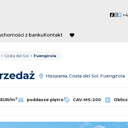
Social
Socia
+4
ruchomości z banku
Kontakt
favorite
Costa del Sol
Fuengirola
przedaż
Hiszpania, Costa del Sol, Fuengirola
2
 EUR/m
poddasze piętro
CAV-MS-200
Oblicz