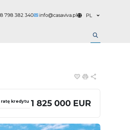
 link
l link
8 798 382 340
info@casaviva.pl
Dodaj do ulubiony
Drukuj
Udostępnij
1 825 000 EUR
 ratę kredytu