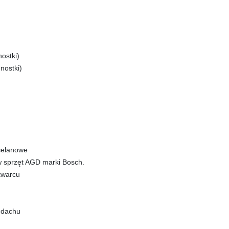
ostki)
nostki)
rcelanowe
 sprzęt AGD marki Bosch.
kwarcu
 dachu