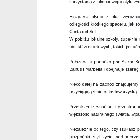
korzystania z luksusowego stylu ży
Hiszpania słynie z plaż wyróżn
odległości krótkiego spaceru, jak 
Costa del Sol.
W pobliżu lokalne szkoły, zupełni
obiektów sportowych, takich jak ośro
Położona u podnóża gór Sierra Be
Banús i Marbella i obejmuje szereg
Nieco dalej na zachód znajdujemy 
przyciągają śmietankę towarzyską.
Przestrzenie wspólne i przestron
większość naturalnego światła, wp
Niezależnie od tego, czy szukasz 
hiszpański styl życia nad morze