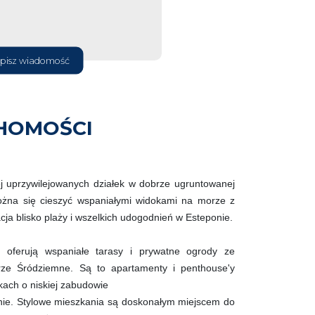
pisz wiadomość
HOMOŚCI
j uprzywilejowanych działek w dobrze ugruntowanej
ożna się cieszyć wspaniałymi widokami na morze z
cja blisko plaży i wszelkich udogodnień w Esteponie.
oferują wspaniałe tarasy i prywatne ogrody ze
ze Śródziemne. Są to apartamenty i penthouse'y
ach o niskiej zabudowie
onie. Stylowe mieszkania są doskonałym miejscem do