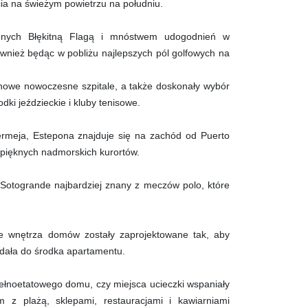
cia na świeżym powietrzu na południu.
ionych Błękitną Flagą i mnóstwem udogodnień w
również będąc w pobliżu najlepszych pól golfowych na
e nowe nowoczesne szpitale, a także doskonały wybór
dki jeździeckie i kluby tenisowe.
rmeja, Estepona znajduje się na zachód od Puerto
 pięknych nadmorskich kurortów.
Sotogrande najbardziej znany z meczów polo, które
ne wnętrza domów zostały zaprojektowane tak, aby
adała do środka apartamentu.
pełnoetatowego domu, czy miejsca ucieczki wspaniały
m z plażą, sklepami, restauracjami i kawiarniami