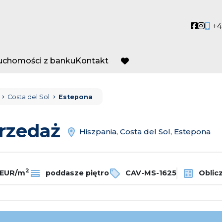
Social
Socia
+4
ruchomości z banku
Kontakt
favorite
Costa del Sol
Estepona
przedaż
Hiszpania, Costa del Sol, Estepona
2
 EUR/m
poddasze piętro
CAV-MS-1625
Oblicz