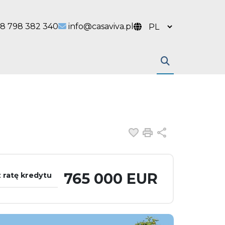
 link
l link
8 798 382 340
info@casaviva.pl
Dodaj do ulubiony
Drukuj
Udostępnij
765 000 EUR
 ratę kredytu