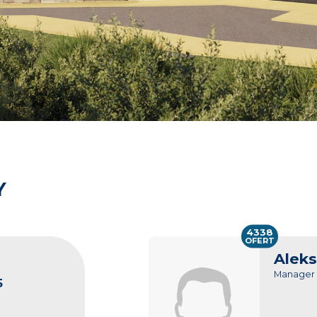
Y
4338
OFERT
Aleks
Manager
5