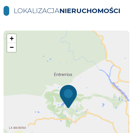
LOKALIZACJA
NIERUCHOMOŚCI
+
−