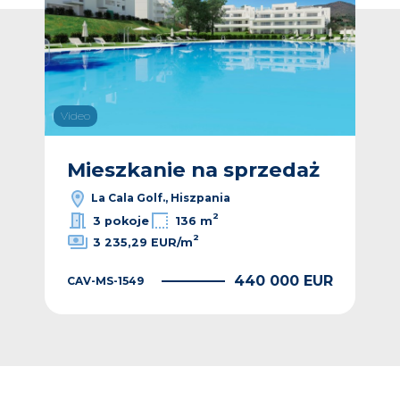
Video
Vide
ż
Mieszkanie na sprzedaż
M
La Cala Golf., Hiszpania
2
3 pokoje
136 m
2
3 235,29 EUR/m
EUR
440 000 EUR
CAV-MS-1549
CAV