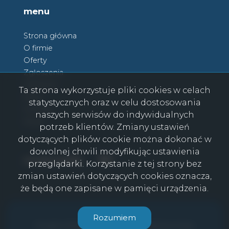
menu
Strona główna
O firmie
Oferty
Zgłoszenia
Ulubione
Ta strona wykorzystuje pliki cookies w celach
Blog
statystycznych oraz w celu dostosowania
Kontakt
naszych serwisów do indywidualnych
Rodo
potrzeb klientów. Zmiany ustawień
dotyczących plików cookie można dokonać w
dowolnej chwili modyfikując ustawienia
Facebook
Facebook
social media
przeglądarki. Korzystanie z tej strony bez
zmian ustawień dotyczących cookies oznacza,
że będą one zapisane w pamięci urządzenia.
CasaViva © 2026
Rozumiem
Program dla biur nieruchomości
Galactica Virgo