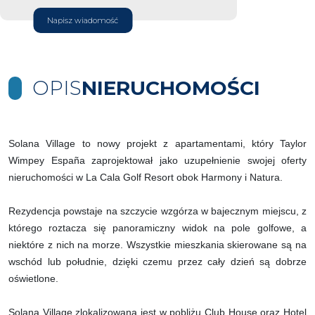
Napisz wiadomość
OPIS
NIERUCHOMOŚCI
Solana Village to nowy projekt z apartamentami, który Taylor
Wimpey España zaprojektował jako uzupełnienie swojej oferty
nieruchomości w La Cala Golf Resort obok Harmony i Natura.
Rezydencja powstaje na szczycie wzgórza w bajecznym miejscu, z
którego roztacza się panoramiczny widok na pole golfowe, a
niektóre z nich na morze. Wszystkie mieszkania skierowane są na
wschód lub południe, dzięki czemu przez cały dzień są dobrze
oświetlone.
Solana Village zlokalizowana jest w pobliżu Club House oraz Hotel