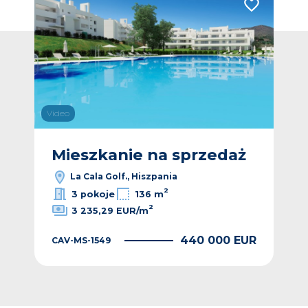
Dodaj do ulubionych
Dodaj do ulub
Video
Vide
ż
Mieszkanie na sprzedaż
M
La Cala Golf., Hiszpania
2
3 pokoje
136 m
2
3 235,29 EUR/m
EUR
440 000 EUR
CAV-MS-1549
CAV