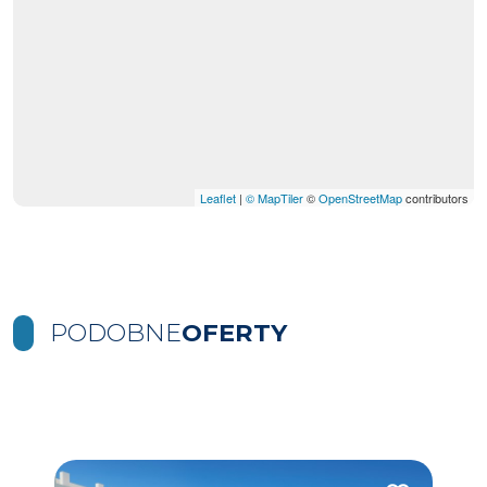
Leaflet
|
© MapTiler
©
OpenStreetMap
contributors
PODOBNE
OFERTY