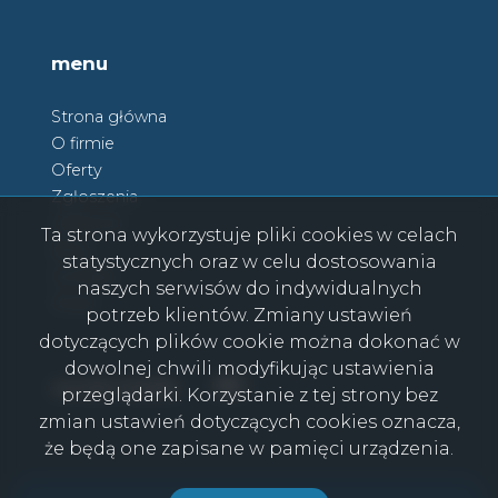
menu
Strona główna
O firmie
Oferty
Zgłoszenia
Ulubione
Ta strona wykorzystuje pliki cookies w celach
Blog
statystycznych oraz w celu dostosowania
Kontakt
naszych serwisów do indywidualnych
Rodo
potrzeb klientów. Zmiany ustawień
dotyczących plików cookie można dokonać w
dowolnej chwili modyfikując ustawienia
Facebook
Facebook
social media
przeglądarki. Korzystanie z tej strony bez
zmian ustawień dotyczących cookies oznacza,
że będą one zapisane w pamięci urządzenia.