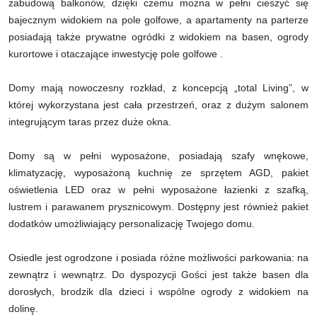
zabudową balkonów, dzięki czemu można w pełni cieszyć się
bajecznym widokiem na pole golfowe, a apartamenty na parterze
posiadają także prywatne ogródki z widokiem na basen, ogrody
kurortowe i otaczające inwestycję pole golfowe .
Domy mają nowoczesny rozkład, z koncepcją „total Living”, w
której wykorzystana jest cała przestrzeń, oraz z dużym salonem
integrującym taras przez duże okna.
Domy są w pełni wyposażone, posiadają szafy wnękowe,
klimatyzację, wyposażoną kuchnię ze sprzętem AGD, pakiet
oświetlenia LED oraz w pełni wyposażone łazienki z szafką,
lustrem i parawanem prysznicowym. Dostępny jest również pakiet
dodatków umożliwiający personalizację Twojego domu.
Osiedle jest ogrodzone i posiada różne możliwości parkowania: na
zewnątrz i wewnątrz. Do dyspozycji Gości jest także basen dla
dorosłych, brodzik dla dzieci i wspólne ogrody z widokiem na
dolinę.