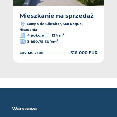
ż
Mieszkanie na sprzedaż
M
Campo de Gibraltar, San Roque,
Hiszpania
His
2
4 pokoje
134 m
2
3 850,75 EUR/m
EUR
516 000 EUR
CAV-MS-2306
CAV
Warszawa