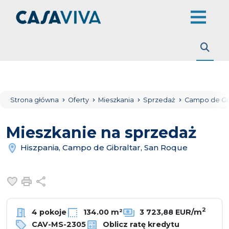
Strona główna
Oferty
Mieszkania
Sprzedaż
Campo de Gib
Mieszkanie na sprzedaż
Hiszpania, Campo de Gibraltar, San Roque
Dodaj do ulubionych
Drukuj
Udostępnij
2
4 pokoje
134.00 m²
3 723,88 EUR/m
CAV-MS-2305
Oblicz ratę kredytu