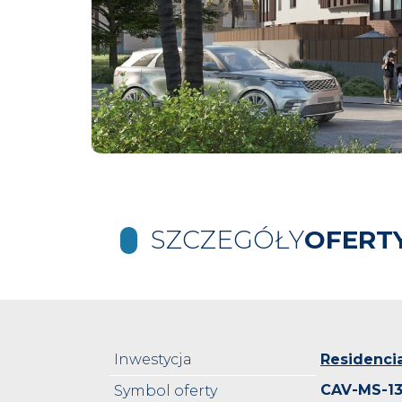
SZCZEGÓŁY
OFERT
Inwestycja
Residencia
CAV-MS-1
Symbol oferty