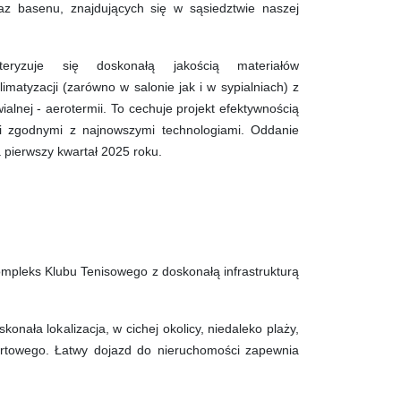
oraz basenu, znajdujących się w sąsiedztwie naszej
teryzuje się doskonałą jakością materiałów
matyzacji (zarówno w salonie jak i w sypialniach) z
alnej - aerotermii. To cechuje projekt efektywnością
i zgodnymi z najnowszymi technologiami. Oddanie
a pierwszy kwartał 2025 roku.
ompleks Klubu Tenisowego z doskonałą infrastrukturą
konała lokalizacja, w cichej okolicy, niedaleko plaży,
ortowego. Łatwy dojazd do nieruchomości zapewnia