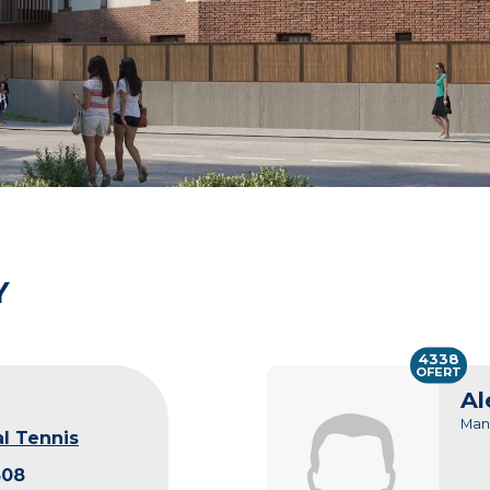
Y
4338
OFERT
Al
Man
l Tennis
308