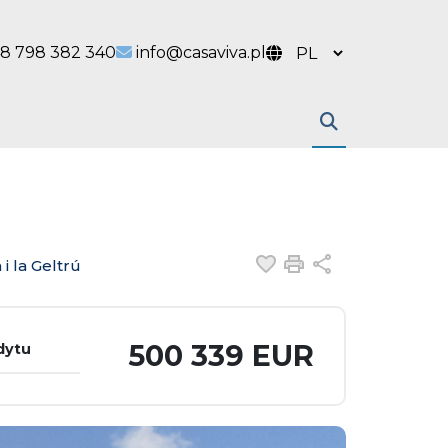
 link
l link
8 798 382 340
info@casaviva.pl
Dodaj do ulubiony
Drukuj
Udostępnij
 i la Geltrú
500 339 EUR
dytu