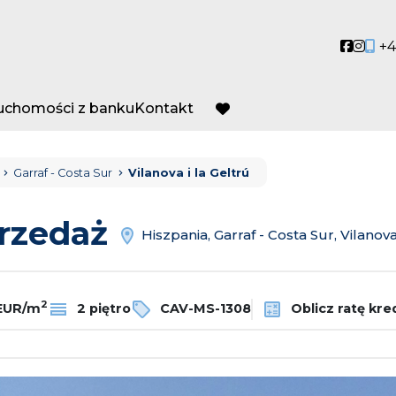
Social
Socia
+4
ruchomości z banku
Kontakt
favorite
Garraf - Costa Sur
Vilanova i la Geltrú
przedaż
Hiszpania, Garraf - Costa Sur, Vilanova
2
 EUR/m
2 piętro
CAV-MS-1308
Oblicz ratę kre