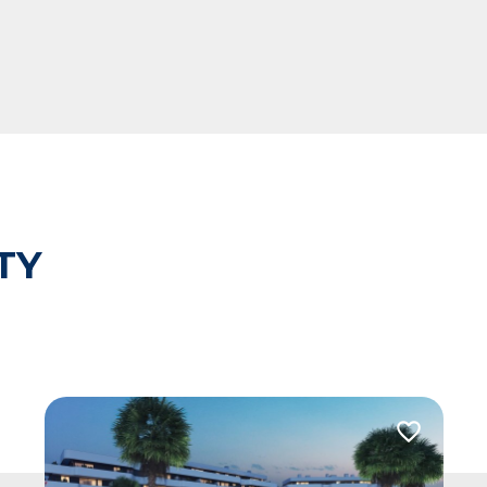
TY
 do ulubionych
Dodaj do u