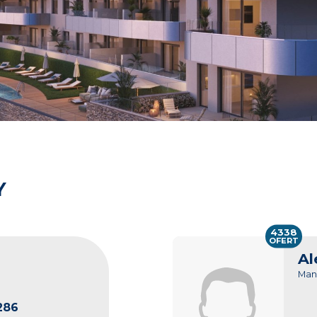
Y
4338
OFERT
Al
Man
286