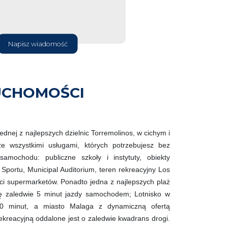
Napisz wiadomość
UCHOMOŚCI
jednej z najlepszych dzielnic Torremolinos, w cichym i
e wszystkimi usługami, których potrzebujesz bez
samochodu: publiczne szkoły i instytuty, obiekty
Sportu, Municipal Auditorium, teren rekreacyjny Los
eci supermarketów. Ponadto jedna z najlepszych plaż
ię zaledwie 5 minut jazdy samochodem; Lotnisko w
0 minut, a miasto Malaga z dynamiczną ofertą
rekreacyjną oddalone jest o zaledwie kwadrans drogi.