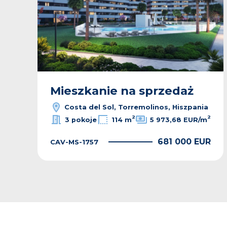
Mieszkanie na sprzedaż
Costa del Sol, Torremolinos, Hiszpania
2
2
3 pokoje
114 m
5 973,68 EUR/m
681 000 EUR
CAV-MS-1757
R