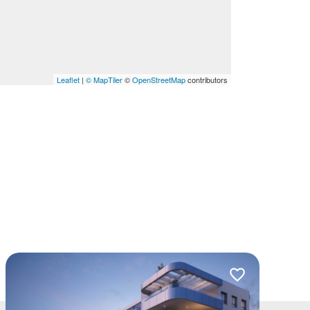
Leaflet
|
© MapTiler
©
OpenStreetMap
contributors
lubionych
Dodaj do ulubio