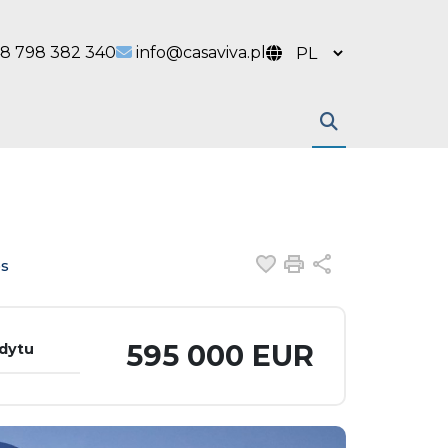
 link
l link
8 798 382 340
info@casaviva.pl
Dodaj do ulubiony
Drukuj
Udostępnij
os
595 000 EUR
edytu