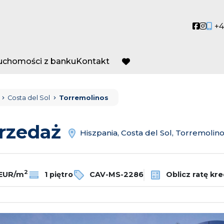
Social
Socia
+4
ruchomości z banku
Kontakt
favorite
Costa del Sol
Torremolinos
przedaż
Hiszpania, Costa del Sol, Torremolin
2
 EUR/m
1 piętro
CAV-MS-2286
Oblicz ratę kr