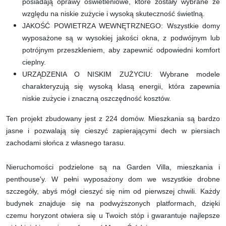
posiadają oprawy oświetleniowe, które zostały wybrane ze
względu na niskie zużycie i wysoką skuteczność świetlną.
JAKOŚĆ POWIETRZA WEWNĘTRZNEGO: Wszystkie domy
wyposażone są w wysokiej jakości okna, z podwójnym lub
potrójnym przeszkleniem, aby zapewnić odpowiedni komfort
cieplny.
URZĄDZENIA O NISKIM ZUŻYCIU: Wybrane modele
charakteryzują się wysoką klasą energii, która zapewnia
niskie zużycie i znaczną oszczędność kosztów.
Ten projekt zbudowany jest z 224 domów. Mieszkania są bardzo
jasne i pozwalają się cieszyć zapierającymi dech w piersiach
zachodami słońca z własnego tarasu.
Nieruchomości podzielone są na Garden Villa, mieszkania i
penthouse'y. W pełni wyposażony dom we wszystkie drobne
szczegóły, abyś mógł cieszyć się nim od pierwszej chwili. Każdy
budynek znajduje się na podwyższonych platformach, dzięki
czemu horyzont otwiera się u Twoich stóp i gwarantuje najlepsze