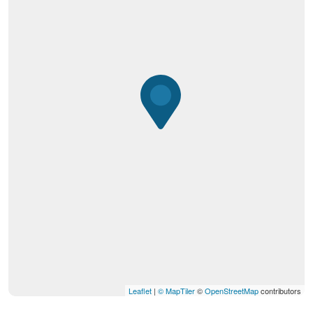
Leaflet
|
© MapTiler
©
OpenStreetMap
contributors