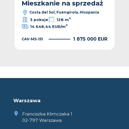
ż
Mieszkanie na sprzedaż
M
Costa del Sol, Fuengirola, Hiszpania
2
3 pokoje
128 m
2
14 648,44 EUR/m
EUR
1 875 000 EUR
CAV-MS-151
CAV
Warszawa
Franciszka Klimczaka 1
02-797 Warszawa