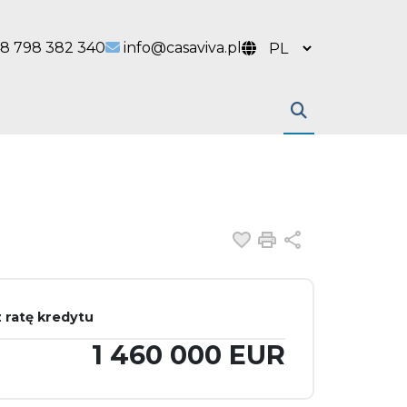
 link
l link
8 798 382 340
info@casaviva.pl
Dodaj do ulubiony
Drukuj
Udostępnij
 ratę kredytu
1 460 000 EUR