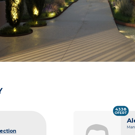
Y
4338
OFERT
Al
Man
lection