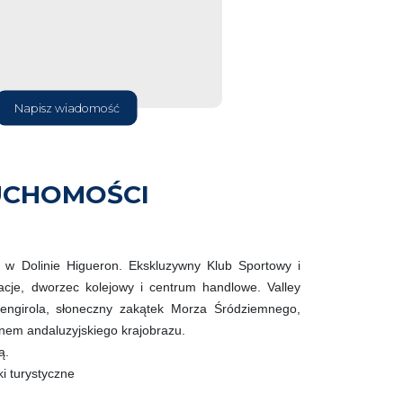
Napisz wiadomość
UCHOMOŚCI
ię w Dolinie Higueron. Ekskluzywny Klub Sportowy i
acje, dworzec kolejowy i centrum handlowe. Valley
uengirola, słoneczny zakątek Morza Śródziemnego,
knem andaluzyjskiego krajobrazu.
ą.
ki turystyczne