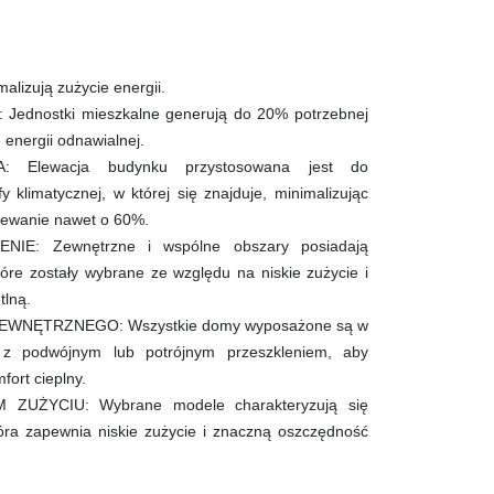
alizują zużycie energii.
ednostki mieszkalne generują do 20% potrzebnej
e energii odnawialnej.
: Elewacja budynku przystosowana jest do
fy klimatycznej, w której się znajduje, minimalizując
zewanie nawet o 60%.
IE: Zewnętrzne i wspólne obszary posiadają
tóre zostały wybrane ze względu na niskie zużycie i
tlną.
WNĘTRZNEGO: Wszystkie domy wyposażone są w
, z podwójnym lub potrójnym przeszkleniem, aby
ort cieplny.
ZUŻYCIU: Wybrane modele charakteryzują się
tóra zapewnia niskie zużycie i znaczną oszczędność