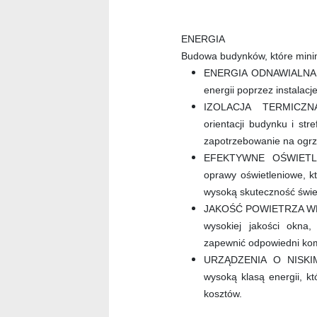
ENERGIA
Budowa budynków, które minim
ENERGIA ODNAWIALNA: J
energii poprzez instalacj
IZOLACJA TERMICZNA
orientacji budynku i stre
zapotrzebowanie na ogr
EFEKTYWNE OŚWIETLEN
oprawy oświetleniowe, k
wysoką skuteczność świe
JAKOŚĆ POWIETRZA WE
wysokiej jakości okna
zapewnić odpowiedni komf
URZĄDZENIA O NISKIM 
wysoką klasą energii, k
kosztów.