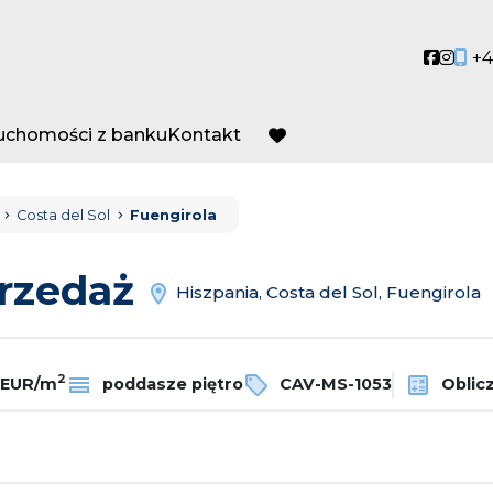
Social
Socia
+4
ruchomości z banku
Kontakt
favorite
Costa del Sol
Fuengirola
przedaż
Hiszpania, Costa del Sol, Fuengirola
2
7 EUR/m
poddasze piętro
CAV-MS-1053
Oblicz