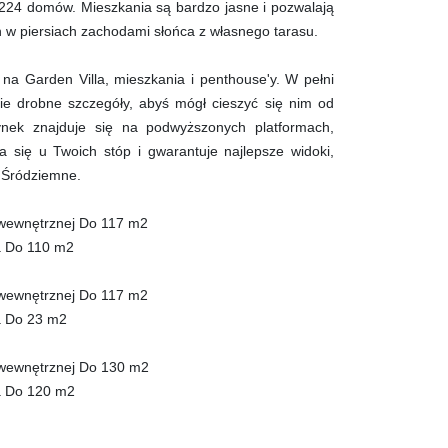
 224 domów. Mieszkania są bardzo jasne i pozwalają
h w piersiach zachodami słońca z własnego tarasu.
na Garden Villa, mieszkania i penthouse'y. W pełni
 drobne szczegóły, abyś mógł cieszyć się nim od
ynek znajduje się na podwyższonych platformach,
a się u Twoich stóp i gwarantuje najlepsze widoki,
 Śródziemne.
wewnętrznej Do 117 m2
a Do 110 m2
wewnętrznej Do 117 m2
a Do 23 m2
wewnętrznej Do 130 m2
a Do 120 m2