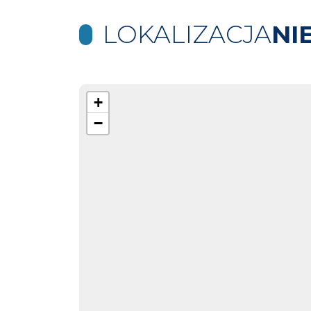
LOKALIZACJA
NI
+
−