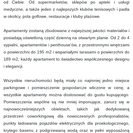
od Ciebie. Od supermarketów, sklepów po apteki i usługi
medyczne, a także jeden z najlepszych klubów tenisowych i padla
w okolicy, pola golfowe, restauracje i kluby plażowe.
Apartamenty zostaną zbudowane z najwyższej jakości materiałów i
posiadają oświetloną część dzienną na otwartym planie. Od 2 do 4
sypialni, apartamentów i penthouse'ów, z przestronnymi wnętrzami
o powierzchni do 195 m2 i wspaniałymi tarasami o powierzchni do
189 m2, każdy apartament to świadectwo współczesnego designu
i elegancji.
Wszystkie nieruchomości będą miały co najmniej jedno miejsce
parkingowe i pomieszczenie gospodarcze wliczone w cenę, a
wszystkie apartamenty można dostosować do gustu kupującego.
Pomieszczenia wspólne są nie mniej imponujące, zanurz się w
najnowocześniejszych obiektach, takich jak dedykowaną
przestrzeń coworkingową dla nowoczesnych profesjonalistów,
punkty ładowania pojazdów elektrycznych dla proekologicznego,
krytego basenu z podgrzewaną wodą oraz w pełni wyposażoną