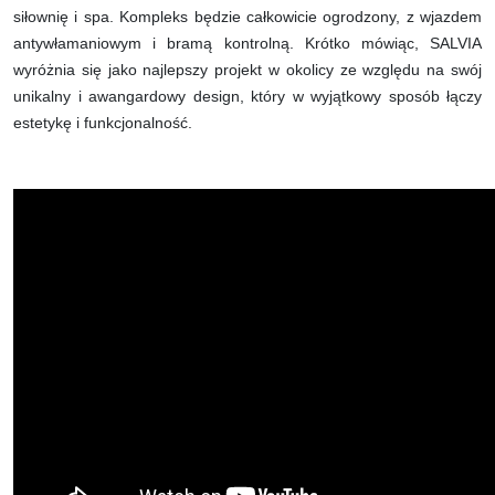
siłownię i spa. Kompleks będzie całkowicie ogrodzony, z wjazdem
antywłamaniowym i bramą kontrolną. Krótko mówiąc, SALVIA
wyróżnia się jako najlepszy projekt w okolicy ze względu na swój
unikalny i awangardowy design, który w wyjątkowy sposób łączy
estetykę i funkcjonalność.