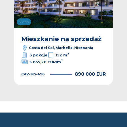
Video
Vide
ż
Mieszkanie na sprzedaż
M
Costa del Sol, Marbella, Hiszpania
2
3 pokoje
152 m
2
5 855,26 EUR/m
EUR
890 000 EUR
CAV-MS-496
CAV