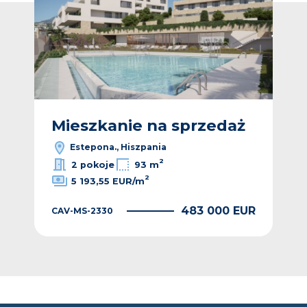
ż
Mieszkanie na sprzedaż
M
Estepona., Hiszpania
2
2 pokoje
93 m
2
5 193,55 EUR/m
EUR
483 000 EUR
CAV-MS-2330
CAV