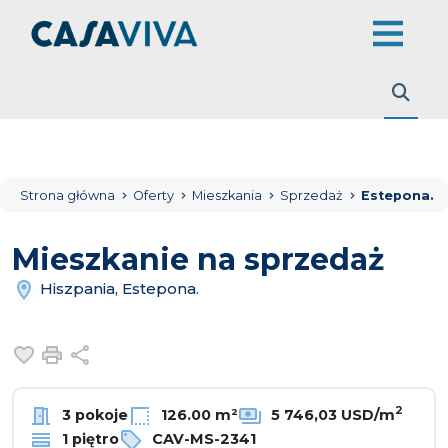
Strona główna
Oferty
Mieszkania
Sprzedaż
Estepona.
Mieszkanie na sprzedaż
Hiszpania, Estepona.
Dodaj do ulubionych
Drukuj
Udostępnij
2
3 pokoje
126.00 m²
5 746,03 USD/m
1 piętro
CAV-MS-2341