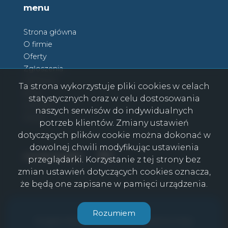
menu
Strona główna
O firmie
Oferty
Zgłoszenia
Ulubione
Ta strona wykorzystuje pliki cookies w celach
Blog
statystycznych oraz w celu dostosowania
Kontakt
naszych serwisów do indywidualnych
Rodo
potrzeb klientów. Zmiany ustawień
dotyczących plików cookie można dokonać w
dowolnej chwili modyfikując ustawienia
Facebook
Facebook
social media
przeglądarki. Korzystanie z tej strony bez
zmian ustawień dotyczących cookies oznacza,
że będą one zapisane w pamięci urządzenia.
CasaViva © 2026
Rozumiem
Program dla biur nieruchomości
Galactica Virgo