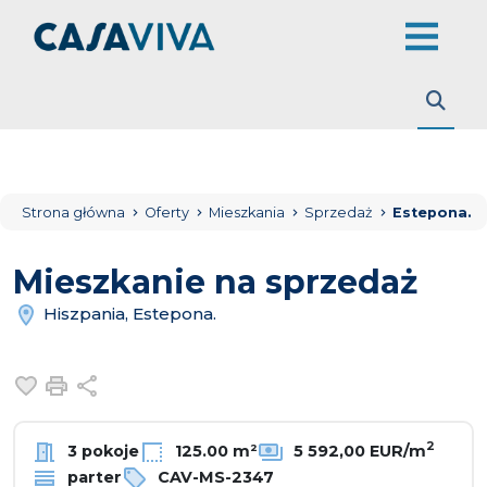
Strona główna
Oferty
Mieszkania
Sprzedaż
Estepona.
Mieszkanie na sprzedaż
Hiszpania, Estepona.
Dodaj do ulubionych
Drukuj
Udostępnij
2
3 pokoje
125.00 m²
5 592,00 EUR/m
parter
CAV-MS-2347