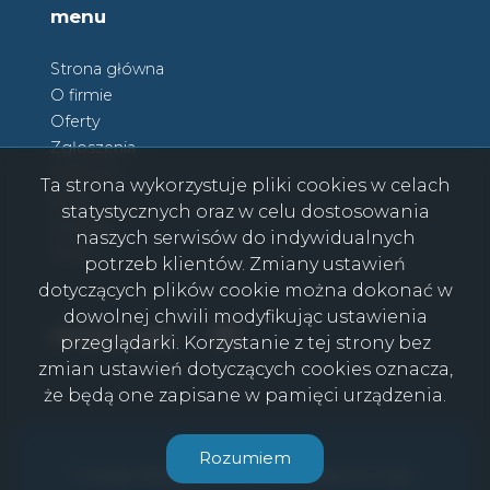
menu
Strona główna
O firmie
Oferty
Zgłoszenia
Ulubione
Ta strona wykorzystuje pliki cookies w celach
Blog
statystycznych oraz w celu dostosowania
Kontakt
naszych serwisów do indywidualnych
Rodo
potrzeb klientów. Zmiany ustawień
dotyczących plików cookie można dokonać w
dowolnej chwili modyfikując ustawienia
Facebook
Facebook
social media
przeglądarki. Korzystanie z tej strony bez
zmian ustawień dotyczących cookies oznacza,
że będą one zapisane w pamięci urządzenia.
CasaViva © 2026
Rozumiem
Program dla biur nieruchomości
Galactica Virgo