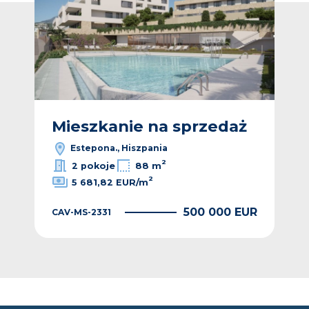
ż
Mieszkanie na sprzedaż
M
Estepona., Hiszpania
2
2 pokoje
88 m
2
5 681,82 EUR/m
EUR
500 000 EUR
CAV-MS-2331
CAV