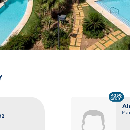
Y
4338
OFERT
Al
Man
92