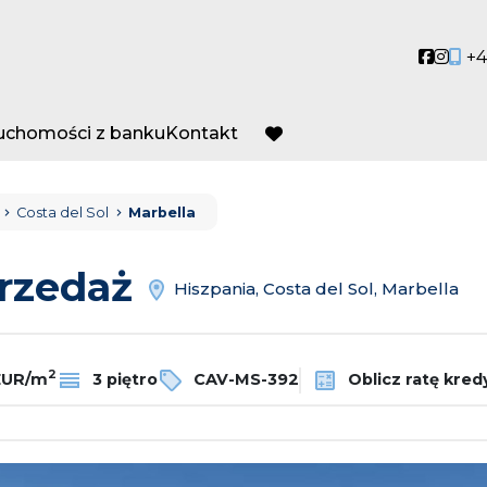
Social
Socia
+4
ruchomości z banku
Kontakt
favorite
Costa del Sol
Marbella
przedaż
Hiszpania, Costa del Sol, Marbella
2
 EUR/m
3 piętro
CAV-MS-392
Oblicz ratę kred