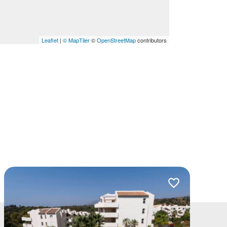
Leaflet
|
© MapTiler
©
OpenStreetMap
contributors
lubionych
Dodaj do ulubio