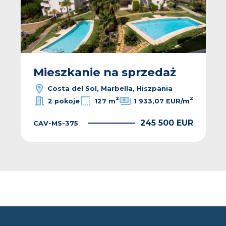
Mieszkanie na sprzedaż
Costa del Sol, Marbella, Hiszpania
2
2
2 pokoje
127 m
1 933,07 EUR/m
245 500 EUR
CAV-MS-375