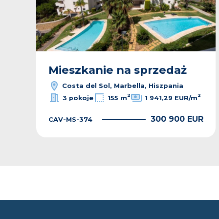
Mieszkanie na sprzedaż
Costa del Sol, Marbella, Hiszpania
2
2
2
3 pokoje
155 m
1 941,29 EUR/m
R
300 900 EUR
CAV-MS-374