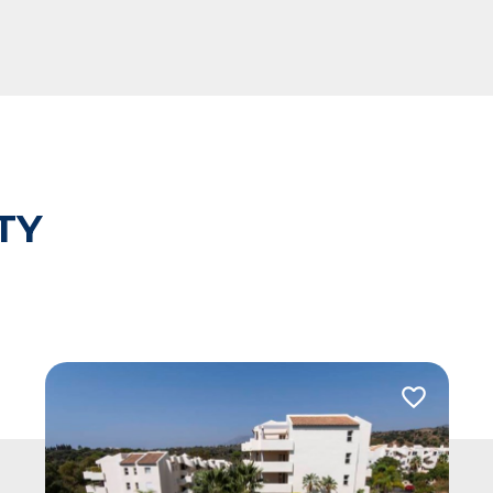
TY
 do ulubionych
Dodaj do u