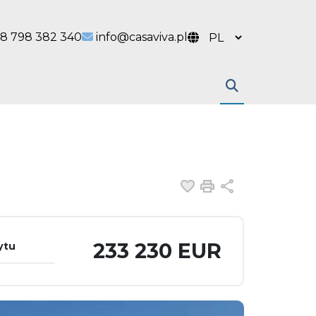
 link
l link
8 798 382 340
info@casaviva.pl
Dodaj do ulubiony
Drukuj
Udostępnij
233 230 EUR
ytu