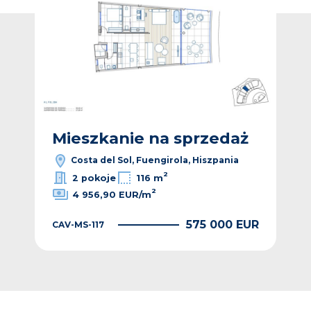
ż
Mieszkanie na sprzedaż
M
Costa del Sol, Fuengirola, Hiszpania
2
2 pokoje
116 m
2
4 956,90 EUR/m
EUR
575 000 EUR
CAV-MS-117
CAV