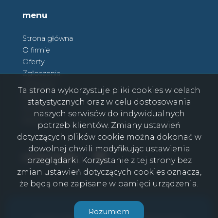
menu
Strona główna
O firmie
Oferty
Zgłoszenia
Ulubione
Ta strona wykorzystuje pliki cookies w celach
Blog
statystycznych oraz w celu dostosowania
Kontakt
naszych serwisów do indywidualnych
Rodo
potrzeb klientów. Zmiany ustawień
dotyczących plików cookie można dokonać w
dowolnej chwili modyfikując ustawienia
Facebook
Facebook
social media
przeglądarki. Korzystanie z tej strony bez
zmian ustawień dotyczących cookies oznacza,
że będą one zapisane w pamięci urządzenia.
CasaViva © 2026
Rozumiem