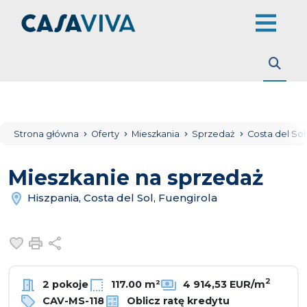
Strona główna
Oferty
Mieszkania
Sprzedaż
Costa del So
Mieszkanie na sprzedaż
Hiszpania, Costa del Sol, Fuengirola
Dodaj do ulubionych
Drukuj
Udostępnij
2
2 pokoje
117.00 m²
4 914,53 EUR/m
CAV-MS-118
Oblicz ratę kredytu