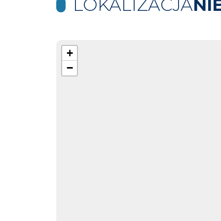
LOKALIZACJA
NI
+
−