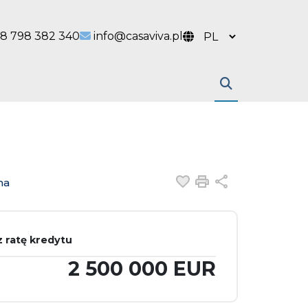
 link
l link
8 798 382 340
info@casaviva.pl
Dodaj do ulubiony
Drukuj
Udostępnij
na
 ratę kredytu
2 500 000 EUR