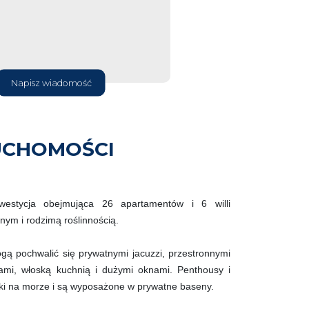
Napisz wiadomość
UCHOMOŚCI
westycja obejmująca 26 apartamentów i 6 willi
ym i rodzimą roślinnością.
ą pochwalić się prywatnymi jacuzzi, przestronnymi
ami, włoską kuchnią i dużymi oknami. Penthousy i
oki na morze i są wyposażone w prywatne baseny.