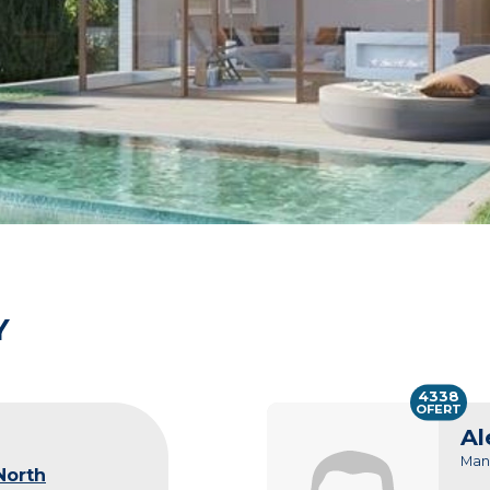
Y
4338
OFERT
Al
Man
North