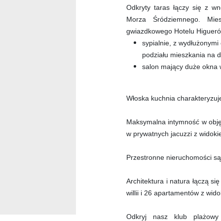
Odkryty taras łączy się z w
Morza Śródziemnego. Mie
gwiazdkowego Hotelu Higuerón,
sypialnie, z wydłużonym
podziału mieszkania na d
salon mający duże okna w
Włoska kuchnia charakteryzuj
Maksymalna intymność w objęc
w prywatnych jacuzzi z widok
Przestronne nieruchomości są
Architektura i natura łączą s
willii i 26 apartamentów z wi
Odkryj nasz klub plażowy