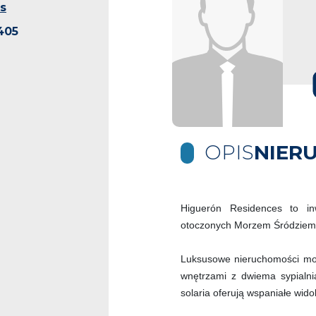
s
405
OPIS
NIER
Higuerón Residences to in
otoczonych Morzem Śródziemn
Luksusowe nieruchomości mog
wnętrzami z dwiema sypialni
solaria oferują wspaniałe wid