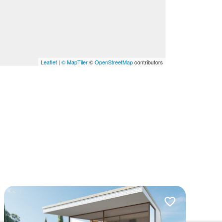
Leaflet
|
© MapTiler
©
OpenStreetMap
contributors
lubionych
Dodaj do ulubio