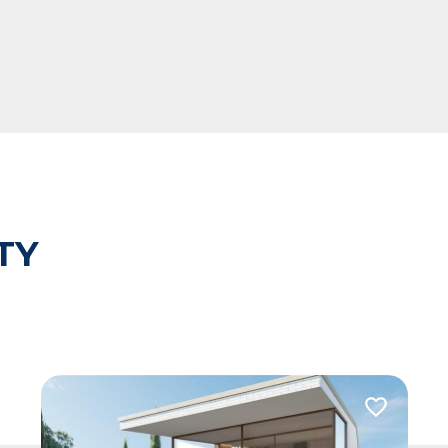
TY
 do ulubionych
Dodaj do u