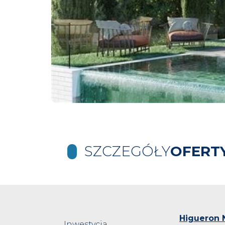
SZCZEGÓŁY
OFERT
Higueron 
Inwestycja