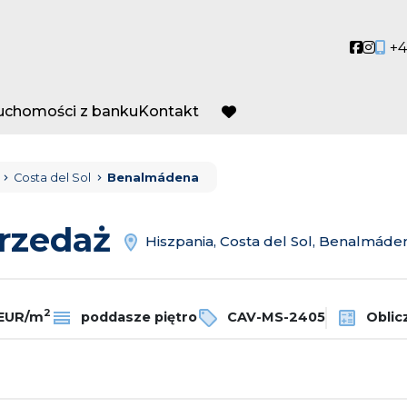
Social
Socia
+4
ruchomości z banku
Kontakt
favorite
Costa del Sol
Benalmádena
przedaż
Hiszpania, Costa del Sol, Benalmáde
2
 EUR/m
poddasze piętro
CAV-MS-2405
Oblicz