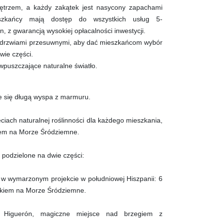
nętrzem, a każdy zakątek jest nasycony zapachami
szkańcy mają dostęp do wszystkich usług 5-
 z gwarancją wysokiej opłacalności inwestycji.
i drzwiami przesuwnymi, aby dać mieszkańcom wybór
wie części.
puszczające naturalne światło.
e się długą wyspa z marmuru.
iach naturalnej roślinności dla każdego mieszkania,
iem na Morze Śródziemne.
 podzielone na dwie części:
ię w wymarzonym projekcie w południowej Hiszpanii: 6
dokiem na Morze Śródziemne.
 Higuerón, magiczne miejsce nad brzegiem z