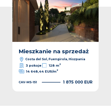
ż
Mieszkanie na sprzedaż
M
Costa del Sol, Fuengirola, Hiszpania
2
3 pokoje
128 m
2
14 648,44 EUR/m
EUR
1 875 000 EUR
CAV-MS-151
CAV