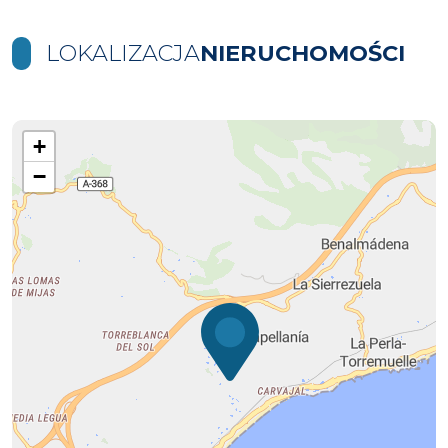
LOKALIZACJA
NIERUCHOMOŚCI
+
−