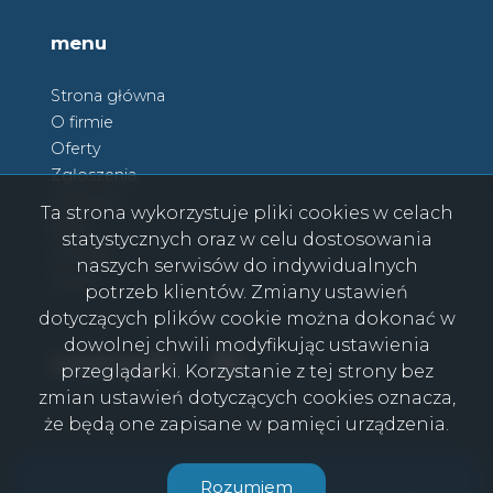
menu
Strona główna
O firmie
Oferty
Zgłoszenia
Ulubione
Ta strona wykorzystuje pliki cookies w celach
Blog
statystycznych oraz w celu dostosowania
Kontakt
naszych serwisów do indywidualnych
Rodo
potrzeb klientów. Zmiany ustawień
dotyczących plików cookie można dokonać w
dowolnej chwili modyfikując ustawienia
Facebook
Facebook
social media
przeglądarki. Korzystanie z tej strony bez
zmian ustawień dotyczących cookies oznacza,
że będą one zapisane w pamięci urządzenia.
CasaViva © 2026
Rozumiem