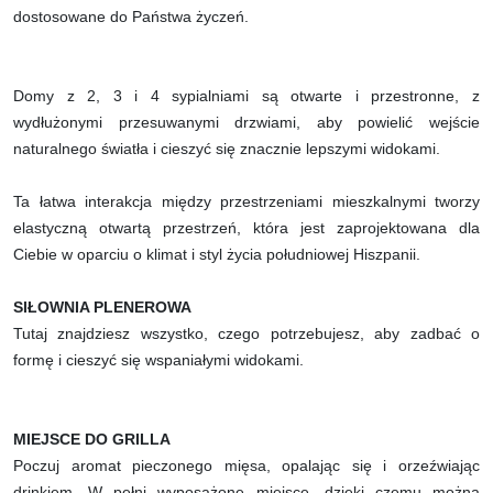
dostosowane do Państwa życzeń.
Domy z 2, 3 i 4 sypialniami są otwarte i przestronne, z
wydłużonymi przesuwanymi drzwiami, aby powielić wejście
naturalnego światła i cieszyć się znacznie lepszymi widokami.
Ta łatwa interakcja między przestrzeniami mieszkalnymi tworzy
elastyczną otwartą przestrzeń, która jest zaprojektowana dla
Ciebie w oparciu o klimat i styl życia południowej Hiszpanii.
SIŁOWNIA PLENEROWA
Tutaj znajdziesz wszystko, czego potrzebujesz, aby zadbać o
formę i cieszyć się wspaniałymi widokami.
MIEJSCE DO GRILLA
Poczuj aromat pieczonego mięsa, opalając się i orzeźwiając
drinkiem. W pełni wyposażone miejsce, dzięki czemu można