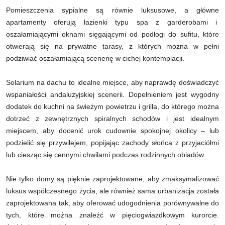
Pomieszczenia sypialne są równie luksusowe, a główne
apartamenty oferują łazienki typu spa z garderobami i
oszałamiającymi oknami sięgającymi od podłogi do sufitu, które
otwierają się na prywatne tarasy, z których można w pełni
podziwiać oszałamiającą scenerię w cichej kontemplacji.
Solarium na dachu to idealne miejsce, aby naprawdę doświadczyć
wspaniałości andaluzyjskiej scenerii. Dopełnieniem jest wygodny
dodatek do kuchni na świeżym powietrzu i grilla, do którego można
dotrzeć z zewnętrznych spiralnych schodów i jest idealnym
miejscem, aby docenić urok cudownie spokojnej okolicy – lub
podzielić się przywilejem, popijając zachody słońca z przyjaciółmi
lub ciesząc się cennymi chwilami podczas rodzinnych obiadów.
Nie tylko domy są pięknie zaprojektowane, aby zmaksymalizować
luksus współczesnego życia, ale również sama urbanizacja została
zaprojektowana tak, aby oferować udogodnienia porównywalne do
tych, które można znaleźć w pięciogwiazdkowym kurorcie.