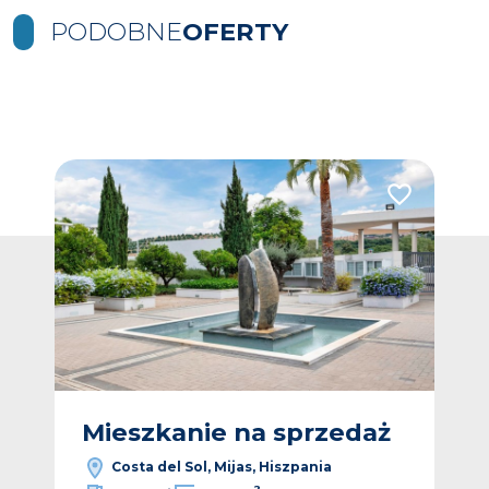
PODOBNE
OFERTY
Dodaj do ulubionych
Dodaj do ulub
ż
Mieszkanie na sprzedaż
M
Costa del Sol, Mijas, Hiszpania
2