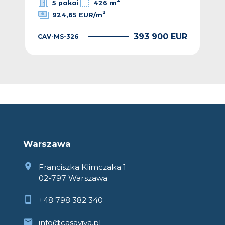
5 pokoi
426 m
2
924,65 EUR/m
CAV
EUR
393 900 EUR
CAV-MS-326
Warszawa
Franciszka Klimczaka 1
02-797 Warszawa
+48 798 382 340
info@casaviva.pl