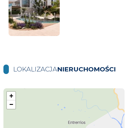
LOKALIZACJA
NIERUCHOMOŚCI
+
−