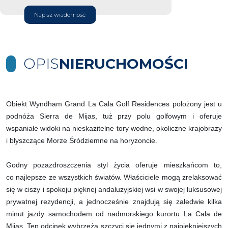
Napisz wiadomość
OPIS
NIERUCHOMOŚCI
Obiekt Wyndham Grand La Cala Golf Residences położony jest u
podnóża Sierra de Mijas, tuż przy polu golfowym i oferuje
wspaniałe widoki na nieskazitelne tory wodne, okoliczne krajobrazy
i błyszczące Morze Śródziemne na horyzoncie.
Godny pozazdroszczenia styl życia oferuje mieszkańcom to,
co najlepsze ze wszystkich światów. Właściciele mogą zrelaksować
się w ciszy i spokoju pięknej andaluzyjskiej wsi w swojej luksusowej
prywatnej rezydencji, a jednocześnie znajdują się zaledwie kilka
minut jazdy samochodem od nadmorskiego kurortu La Cala de
Mijas. Ten odcinek wybrzeża szczyci się jednymi z najpiękniejszych