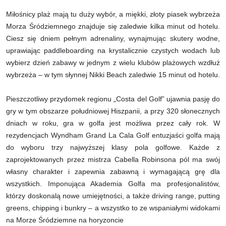
Miłośnicy plaż mają tu duży wybór, a miękki, złoty piasek wybrzeża
Morza Śródziemnego znajduje się zaledwie kilka minut od hotelu.
Ciesz się dniem pełnym adrenaliny, wynajmując skutery wodne,
uprawiając paddleboarding na krystalicznie czystych wodach lub
wybierz dzień zabawy w jednym z wielu klubów plażowych wzdłuż
wybrzeża – w tym słynnej Nikki Beach zaledwie 15 minut od hotelu.
Pieszczotliwy przydomek regionu „Costa del Golf” ujawnia pasję do
gry w tym obszarze południowej Hiszpanii, a przy 320 słonecznych
dniach w roku, gra w golfa jest możliwa przez cały rok. W
rezydencjach Wyndham Grand La Cala Golf entuzjaści golfa mają
do wyboru trzy najwyższej klasy pola golfowe. Każde z
zaprojektowanych przez mistrza Cabella Robinsona pól ma swój
własny charakter i zapewnia zabawną i wymagającą grę dla
wszystkich. Imponująca Akademia Golfa ma profesjonalistów,
którzy doskonalą nowe umiejętności, a także driving range, putting
greens, chipping i bunkry – a wszystko to ze wspaniałymi widokami
na Morze Śródziemne na horyzoncie