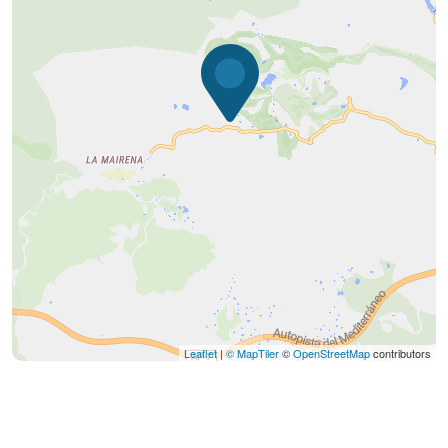
Leaflet
|
© MapTiler
©
OpenStreetMap
contributors