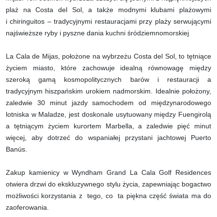
plaż na Costa del Sol, a także modnymi klubami plażowymi
i chiringuitos – tradycyjnymi restauracjami przy plaży serwującymi
najświeższe ryby i pyszne dania kuchni śródziemnomorskiej
La Cala de Mijas, położone na wybrzeżu Costa del Sol, to tętniące
życiem miasto, które zachowuje idealną równowagę między
szeroką gamą kosmopolitycznych barów i restauracji a
tradycyjnym hiszpańskim urokiem nadmorskim. Idealnie położony,
zaledwie 30 minut jazdy samochodem od międzynarodowego
lotniska w Maladze, jest doskonale usytuowany między Fuengirolą
a tętniącym życiem kurortem Marbella, a zaledwie pięć minut
więcej, aby dotrzeć do wspaniałej przystani jachtowej Puerto
Banús.
Zakup kamienicy w Wyndham Grand La Cala Golf Residences
otwiera drzwi do ekskluzywnego stylu życia, zapewniając bogactwo
możliwości korzystania z tego, co ta piękna część świata ma do
zaoferowania.