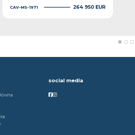
264 950 EUR
CAV-MS-1971
social media
Facebook
Facebook
główna
ia
e