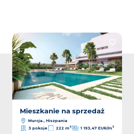
 do ulubionych
Dodaj do u
Mieszkanie na sprzedaż
Murcja., Hiszpania
2
2
3 pokoje
222 m
1 193,47 EUR/m