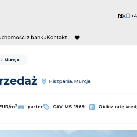
Social
Socia
+4
ruchomości z banku
Kontakt
favorite
Murcja.
przedaż
Hiszpania, Murcja.
2
 EUR/m
parter
CAV-MS-1969
Oblicz ratę kred