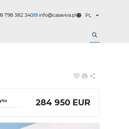
 link
l link
8 798 382 340
info@casaviva.pl
Dodaj do ulubiony
Drukuj
Udostępnij
284 950 EUR
ytu