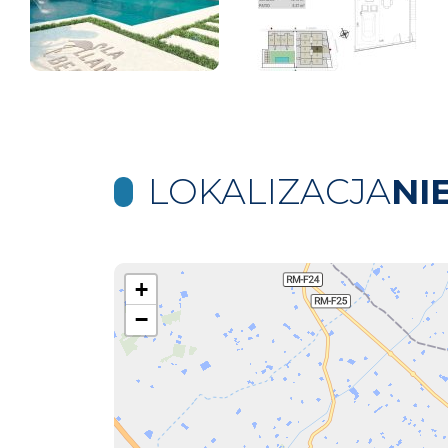
LOKALIZACJA
NI
+
−