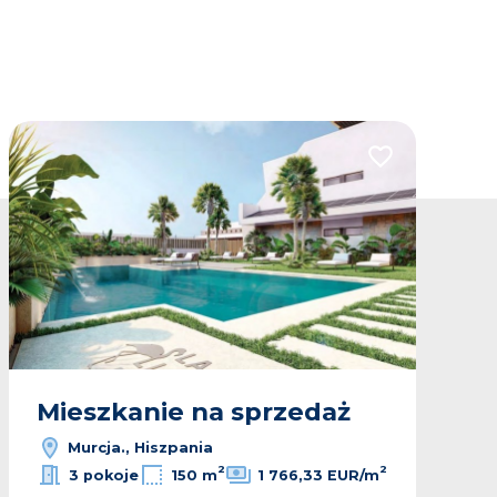
lubionych
Dodaj do ulubio
Mieszkanie na sprzedaż
Murcja., Hiszpania
2
2
3 pokoje
150 m
1 766,33 EUR/m