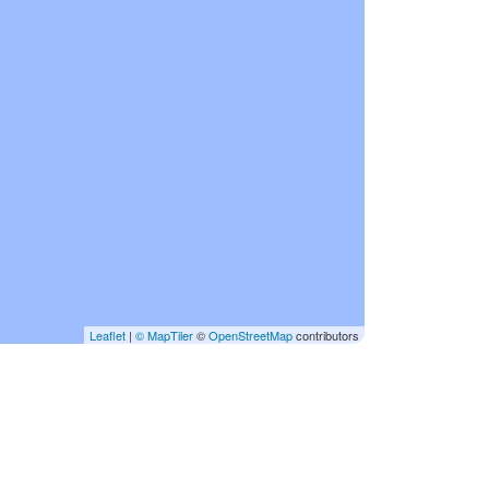
Leaflet
|
© MapTiler
©
OpenStreetMap
contributors