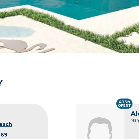
Y
4338
OFERT
Al
Man
Beach
969