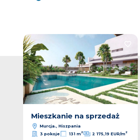
odaj do ulubionych
Dodaj
Mieszkanie na sprzedaż
Murcja., Hiszpania
2
2
3 pokoje
131 m
2 175,19 EUR/m