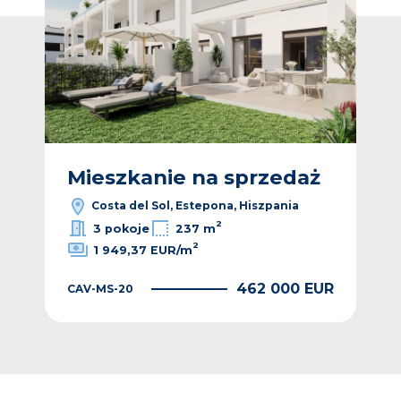
ż
Mieszkanie na sprzedaż
M
Costa del Sol, Estepona, Hiszpania
2
3 pokoje
237 m
2
1 949,37 EUR/m
EUR
462 000 EUR
CAV-MS-20
CAV