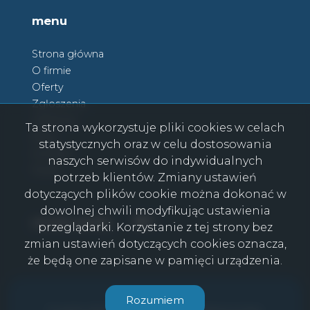
menu
Strona główna
O firmie
Oferty
Zgłoszenia
Ulubione
Ta strona wykorzystuje pliki cookies w celach
Blog
statystycznych oraz w celu dostosowania
Kontakt
naszych serwisów do indywidualnych
Rodo
potrzeb klientów. Zmiany ustawień
dotyczących plików cookie można dokonać w
dowolnej chwili modyfikując ustawienia
Facebook
Facebook
social media
przeglądarki. Korzystanie z tej strony bez
zmian ustawień dotyczących cookies oznacza,
że będą one zapisane w pamięci urządzenia.
CasaViva © 2026
Rozumiem