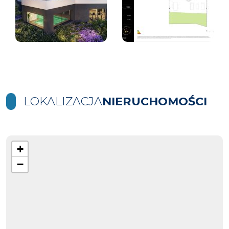
LOKALIZACJA
NIERUCHOMOŚCI
+
−