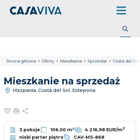
Strona główna
Oferty
Mieszkania
Sprzedaż
Costa del So
Mieszkanie na sprzedaż
Hiszpania, Costa del Sol, Estepona
Dodaj do ulubionych
Drukuj
Udostępnij
2
3 pokoje
106.00 m²
4 216,98 EUR/m
niski parter piętro
CAV-MS-868