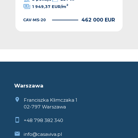
2
1 949,37 EUR/m
EUR
462 000 EUR
CAV-MS-20
CAV
Warszawa
Franciszka Klimczaka 1
02-797 Warszawa
+48 798 382 340
info@casaviva.pl