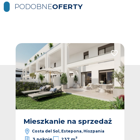
PODOBNE
OFERTY
Dodaj do ulubionych
Dodaj do ulub
ż
Mieszkanie na sprzedaż
M
Costa del Sol, Estepona, Hiszpania
2
3 pokoje
237 m