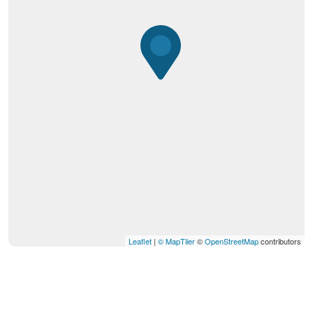
Leaflet
|
© MapTiler
©
OpenStreetMap
contributors