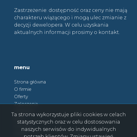
Zastrzeżenie: dostępność oraz ceny nie mają
charakteru wiążącego i mogą ulec zmianie z
decyzji dewelopera. W celu uzyskania
aktualnych informacji prosimy o kontakt.
menu
Strona główna
O firmie
Oferty
Zgłoszenia
Ulubione
Ta strona wykorzystuje pliki cookies w celach
Blog
statystycznych oraz w celu dostosowania
Kontakt
naszych serwisów do indywidualnych
Rodo
potrzeb klientów. Zmiany ustawień