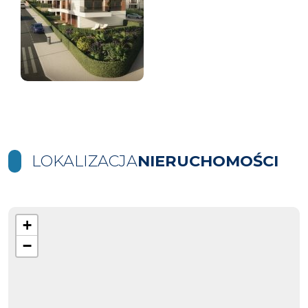
LOKALIZACJA
NIERUCHOMOŚCI
+
−