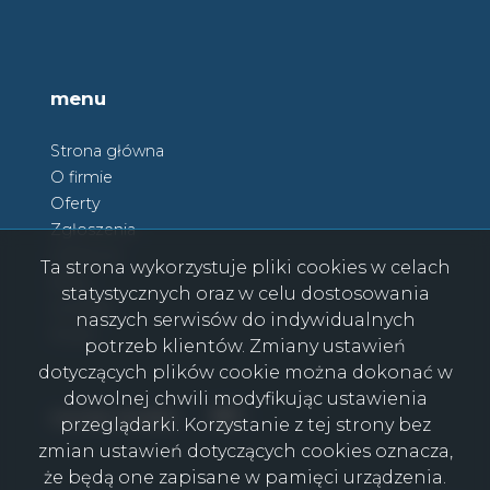
menu
Strona główna
O firmie
Oferty
Zgłoszenia
Ulubione
Ta strona wykorzystuje pliki cookies w celach
Blog
statystycznych oraz w celu dostosowania
Kontakt
naszych serwisów do indywidualnych
Rodo
potrzeb klientów. Zmiany ustawień
dotyczących plików cookie można dokonać w
dowolnej chwili modyfikując ustawienia
Facebook
Facebook
social media
przeglądarki. Korzystanie z tej strony bez
zmian ustawień dotyczących cookies oznacza,
że będą one zapisane w pamięci urządzenia.