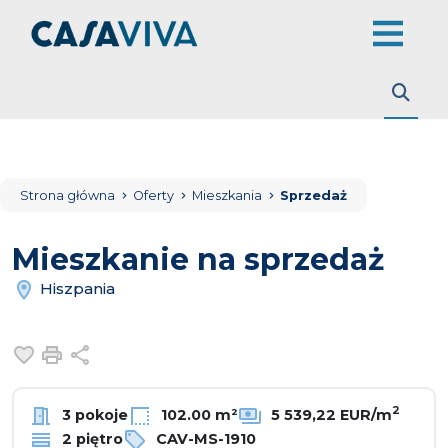
Strona główna
Oferty
Mieszkania
Sprzedaż
Mieszkanie na sprzedaż
Hiszpania
Dodaj do ulubionych
Drukuj
Udostępnij
2
3 pokoje
102.00 m²
5 539,22 EUR/m
2 piętro
CAV-MS-1910