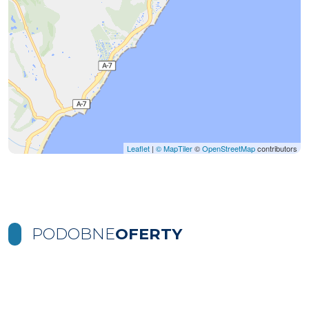
Leaflet
|
© MapTiler
©
OpenStreetMap
contributors
PODOBNE
OFERTY