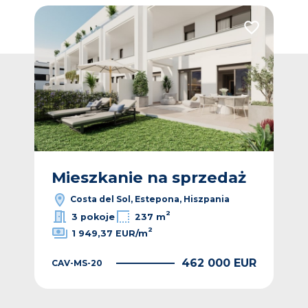
Dodaj do ulubionych
Dodaj do ulub
ż
Mieszkanie na sprzedaż
M
Costa del Sol, Estepona, Hiszpania
2
3 pokoje
237 m
2
1 949,37 EUR/m
EUR
462 000 EUR
CAV-MS-20
CAV