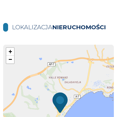
LOKALIZACJA
NIERUCHOMOŚCI
+
−